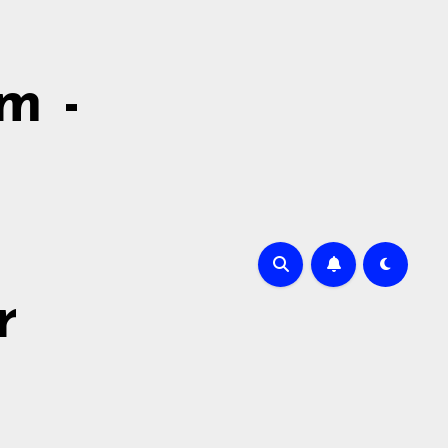
m -
g
r