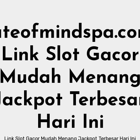
ateofmindspa.co
Link Slot Gacor
Mudah Menan
Jackpot Terbesa
Hari Ini
Link Slot Gacor Mudah Menang Jackpot Terbesar Hari Ini