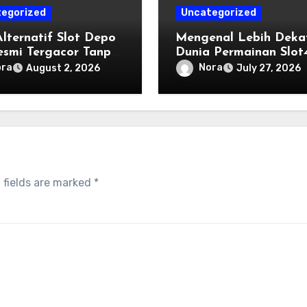
egorized
Uncategorized
Alternatif Slot Depo
Mengenal Lebih Deka
esmi Tergacor Tanpa
Dunia Permainan Slot
r Aman Dan Cepat
dan Keunggulannya
ora
Nora
August 2, 2026
July 27, 2026
 fields are marked
*