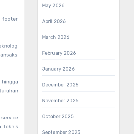
May 2026
 footer.
April 2026
March 2026
knologi
February 2026
ransaksi
January 2026
r hingga
December 2025
 taruhan
November 2025
October 2025
service
 teknis
September 2025