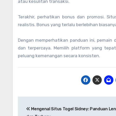
atau kesulitan transaksi.
Terakhir, perhatikan bonus dan promosi. Si
realistis. Bonus yang terlalu berlebihan biasany
Dengan memperhatikan panduan ini, pemain
dan terpercaya. Memilih platform yang tepa
peluang kemenangan secara konsisten.
Post
Mengenal Situs Togel Sidney: Panduan Le
navigation