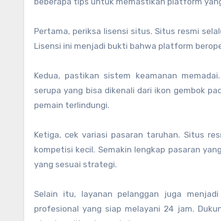
beberapa tips untuk memastikan platform yang 
Pertama, periksa lisensi situs. Situs resmi se
Lisensi ini menjadi bukti bahwa platform berope
Kedua, pastikan sistem keamanan memadai. 
serupa yang bisa dikenali dari ikon gembok p
pemain terlindungi.
Ketiga, cek variasi pasaran taruhan. Situs r
kompetisi kecil. Semakin lengkap pasaran ya
yang sesuai strategi.
Selain itu, layanan pelanggan juga menjadi
profesional yang siap melayani 24 jam. Duk