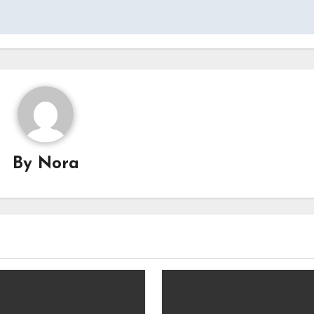
By
Nora