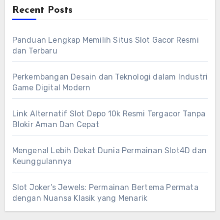
Recent Posts
Panduan Lengkap Memilih Situs Slot Gacor Resmi
dan Terbaru
Perkembangan Desain dan Teknologi dalam Industri
Game Digital Modern
Link Alternatif Slot Depo 10k Resmi Tergacor Tanpa
Blokir Aman Dan Cepat
Mengenal Lebih Dekat Dunia Permainan Slot4D dan
Keunggulannya
Slot Joker’s Jewels: Permainan Bertema Permata
dengan Nuansa Klasik yang Menarik