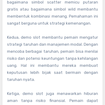
bagaimana simbol scatter memicu putaran
gratis atau bagaimana simbol wild membantu
membentuk kombinasi menang. Pemahaman ini
sangat berguna untuk strategi kemenangan.
Kedua, demo slot membantu pemain mengatur
strategi taruhan dan manajemen modal. Dengan
mencoba berbagai taruhan, pemain bisa menilai
risiko dan potensi keuntungan tanpa kehilangan
uang. Hal ini membantu mereka membuat
keputusan lebih bijak saat bermain dengan
taruhan nyata.
Ketiga, demo slot juga menawarkan hiburan
aman tanpa risiko finansial. Pemain dapat