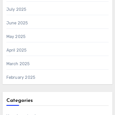
July 2025
June 2025
May 2025
April 2025
March 2025
February 2025
Categories