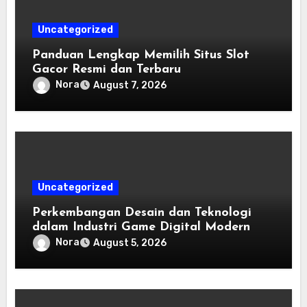
Uncategorized
Panduan Lengkap Memilih Situs Slot
Gacor Resmi dan Terbaru
Nora
August 7, 2026
Uncategorized
Perkembangan Desain dan Teknologi
dalam Industri Game Digital Modern
Nora
August 5, 2026