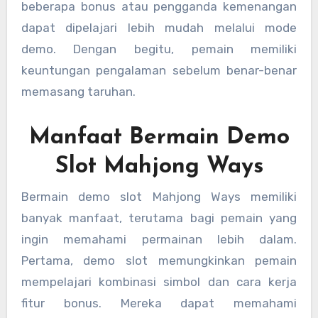
beberapa bonus atau pengganda kemenangan
dapat dipelajari lebih mudah melalui mode
demo. Dengan begitu, pemain memiliki
keuntungan pengalaman sebelum benar-benar
memasang taruhan.
Manfaat Bermain Demo
Slot Mahjong Ways
Bermain demo slot Mahjong Ways memiliki
banyak manfaat, terutama bagi pemain yang
ingin memahami permainan lebih dalam.
Pertama, demo slot memungkinkan pemain
mempelajari kombinasi simbol dan cara kerja
fitur bonus. Mereka dapat memahami