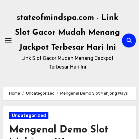
Skip
to
stateofmindspa.com - Link
content
Slot Gacor Mudah Menang
Jackpot Terbesar Hari Ini
Link Slot Gacor Mudah Menang Jackpot
Terbesar Hari Ini
Home
Uncategorized
Mengenal Demo Slot Mahjong Ways
Uncategorized
Mengenal Demo Slot