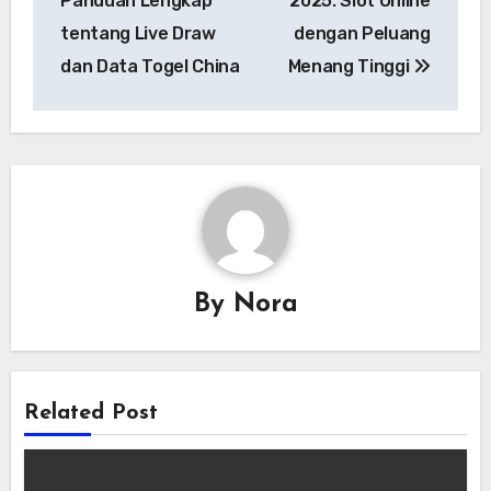
Panduan Lengkap
2025: Slot Online
tentang Live Draw
dengan Peluang
dan Data Togel China
Menang Tinggi
By
Nora
Related Post