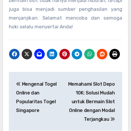
bermain slot tidak hanya menjadi hiburan, tetapi
juga bisa menjadi sumber penghasilan yang
menjanjikan. Selamat mencoba dan semoga
hoki selalu menyertai Anda!
Post
Mengenal Togel
Memahami Slot Depo
navigation
Online dan
10K: Solusi Mudah
Popularitas Togel
untuk Bermain Slot
Singapore
Online dengan Modal
Terjangkau