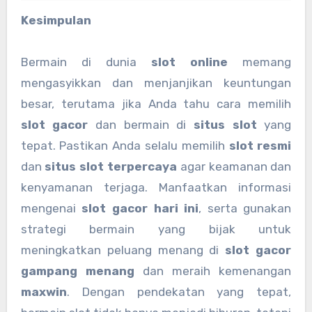
Kesimpulan
Bermain di dunia
slot online
memang
mengasyikkan dan menjanjikan keuntungan
besar, terutama jika Anda tahu cara memilih
slot gacor
dan bermain di
situs slot
yang
tepat. Pastikan Anda selalu memilih
slot resmi
dan
situs slot terpercaya
agar keamanan dan
kenyamanan terjaga. Manfaatkan informasi
mengenai
slot gacor hari ini
, serta gunakan
strategi bermain yang bijak untuk
meningkatkan peluang menang di
slot gacor
gampang menang
dan meraih kemenangan
maxwin
. Dengan pendekatan yang tepat,