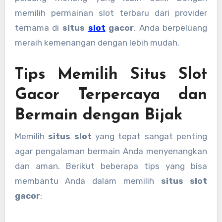
memilih permainan slot terbaru dari provider
ternama di
situs
slot
gacor
, Anda berpeluang
meraih kemenangan dengan lebih mudah.
Tips Memilih Situs Slot
Gacor Terpercaya dan
Bermain dengan Bijak
Memilih
situs slot
yang tepat sangat penting
agar pengalaman bermain Anda menyenangkan
dan aman. Berikut beberapa tips yang bisa
membantu Anda dalam memilih
situs slot
gacor
: