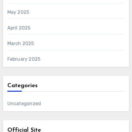
May 2025
April 2025
March 2025
February 2025
Categories
Uncategorized
Official Site