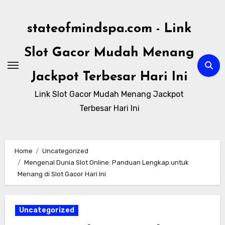
Skip
to
stateofmindspa.com - Link
content
Slot Gacor Mudah Menang
Jackpot Terbesar Hari Ini
Link Slot Gacor Mudah Menang Jackpot
Terbesar Hari Ini
Home
Uncategorized
Mengenal Dunia Slot Online: Panduan Lengkap untuk
Menang di Slot Gacor Hari Ini
Uncategorized