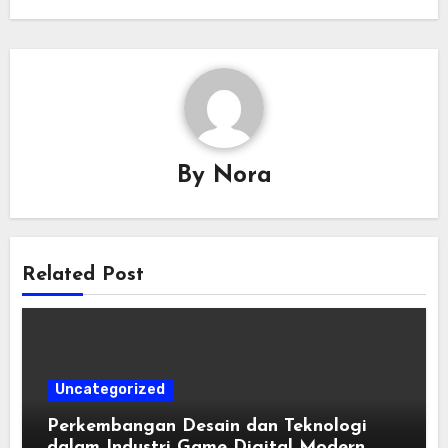
By
Nora
Related Post
Uncategorized
Perkembangan Desain dan Teknologi
dalam Industri Game Digital Modern