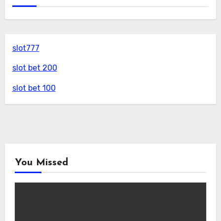
slot777
slot bet 200
slot bet 100
You Missed