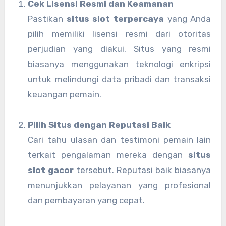
Cek Lisensi Resmi dan Keamanan
Pastikan
situs slot terpercaya
yang Anda
pilih memiliki lisensi resmi dari otoritas
perjudian yang diakui. Situs yang resmi
biasanya menggunakan teknologi enkripsi
untuk melindungi data pribadi dan transaksi
keuangan pemain.
Pilih Situs dengan Reputasi Baik
Cari tahu ulasan dan testimoni pemain lain
terkait pengalaman mereka dengan
situs
slot gacor
tersebut. Reputasi baik biasanya
menunjukkan pelayanan yang profesional
dan pembayaran yang cepat.