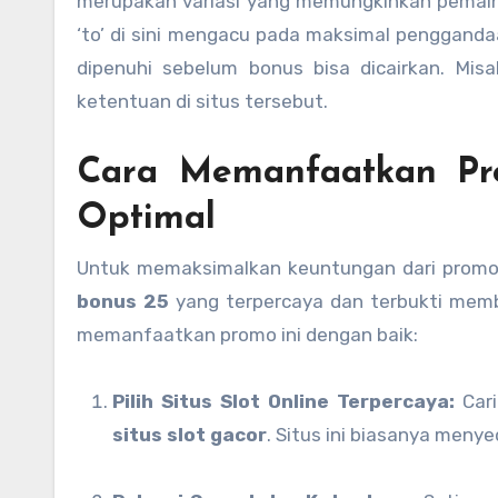
merupakan variasi yang memungkinkan pemain
‘to’ di sini mengacu pada maksimal penggand
dipenuhi sebelum bonus bisa dicairkan. Misal
ketentuan di situs tersebut.
Cara Memanfaatkan Pr
Optimal
Untuk memaksimalkan keuntungan dari prom
bonus 25
yang terpercaya dan terbukti memb
memanfaatkan promo ini dengan baik:
Pilih Situs Slot Online Terpercaya:
Cari
situs slot gacor
. Situs ini biasanya meny