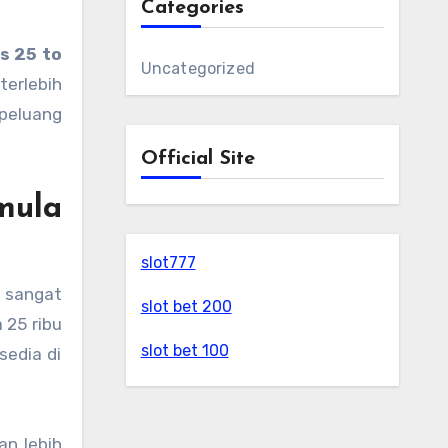
Categories
s 25 to
Uncategorized
erlebih
peluang
Official Site
mula
slot777
 sangat
slot bet 200
 25 ribu
slot bet 100
sedia di
n lebih