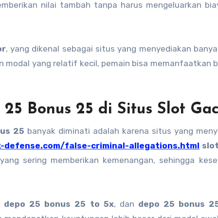
emberikan nilai tambah tanpa harus mengeluarkan bia
or
, yang dikenal sebagai situs yang menyediakan bany
 modal yang relatif kecil, pemain bisa memanfaatkan b
5 Bonus 25 di Situs Slot Ga
us 25
banyak diminati adalah karena situs yang meny
-defense.com/false-criminal-allegations.html
slo
ot yang sering memberikan kemenangan, sehingga kes
,
depo 25 bonus 25 to 5x
, dan
depo 25 bonus 2