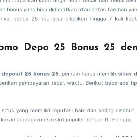
 mendapatkan keuntungan lebih besar dari modal awal
aan bonus yang bisa didapatkan atau batas taruhan ya
nya, bonus 25 ribu bisa dikalikan hingga 7 kali lipa
omo Depo 25 Bonus 25 de
o
deposit 25 bonus 25
, pemain harus memilih
situs 
erikan pembayaran tepat waktu. Berikut beberapa tip
 situs yang memiliki reputasi baik dan sering disebut
ediakan berbagai mesin slot populer dengan RTP tinggi.