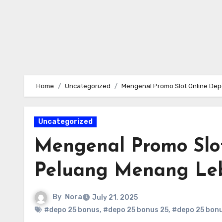
Home
Uncategorized
Mengenal Promo Slot Online Depo
Uncategorized
Mengenal Promo Slot
Peluang Menang Lebi
By
Nora
July 21, 2025
#depo 25 bonus
,
#depo 25 bonus 25
,
#depo 25 bonu