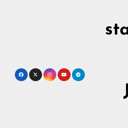
Skip
to
content
st