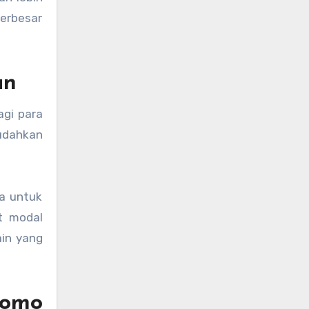
perbesar
an
agi para
udahkan
ja untuk
t modal
in yang
romo