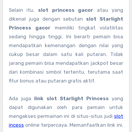
Selain itu,
slot princess gacor
atau yang
dikenal juga dengan sebutan
slot Starlight
Princess gacor
memiliki tingkat volatilitas
sedang hingga tinggi. Ini berarti pemain bisa
mendapatkan kemenangan dengan nilai yang
cukup besar dalam satu kali putaran. Tidak
jarang pemain bisa mendapatkan jackpot besar
dari kombinasi simbol tertentu, terutama saat
fitur bonus atau putaran gratis aktif.
Ada juga
link slot Starlight Princess
yang
dapat digunakan oleh para pemain untuk
mengakses permainan ini di situs-situs judi
slot
incess
online terpercaya. Memanfaatkan link ini,