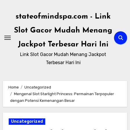
Skip
to
stateofmindspa.com - Link
content
Slot Gacor Mudah Menang
Jackpot Terbesar Hari Ini
Link Slot Gacor Mudah Menang Jackpot
Terbesar Hari Ini
Home
Uncategorized
Mengenal Slot Starlight Princess: Permainan Terpopuler
dengan Potensi Kemenangan Besar
Uncategorized