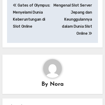
Post
Gates of Olympus:
Mengenal Slot Server
navigation
Menyelami Dunia
Jepang dan
Keberuntungan di
Keunggulannya
Slot Online
dalam Dunia Slot
Online
By
Nora