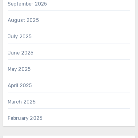
September 2025
August 2025
July 2025
June 2025
May 2025
April 2025
March 2025
February 2025