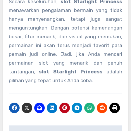
Secara keseluruhan,
slot Starlight Princess
menawarkan pengalaman bermain yang tidak
hanya menyenangkan, tetapi juga sangat
menguntungkan. Dengan potensi kemenangan
besar, fitur menarik, dan visual yang memukau,
permainan ini akan terus menjadi favorit para
pemain judi online. Jadi, jika Anda mencari
permainan slot yang menarik dan penuh
tantangan,
slot Starlight Princess
adalah
pilihan yang tepat untuk Anda coba.