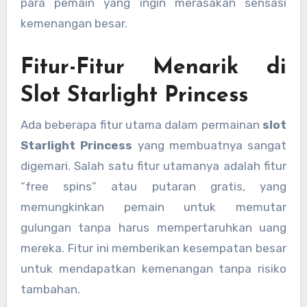
para pemain yang ingin merasakan sensasi
kemenangan besar.
Fitur-Fitur Menarik di
Slot Starlight Princess
Ada beberapa fitur utama dalam permainan
slot
Starlight Princess
yang membuatnya sangat
digemari. Salah satu fitur utamanya adalah fitur
“free spins” atau putaran gratis, yang
memungkinkan pemain untuk memutar
gulungan tanpa harus mempertaruhkan uang
mereka. Fitur ini memberikan kesempatan besar
untuk mendapatkan kemenangan tanpa risiko
tambahan.