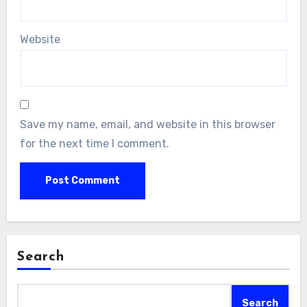
Website
Save my name, email, and website in this browser
for the next time I comment.
Search
Search