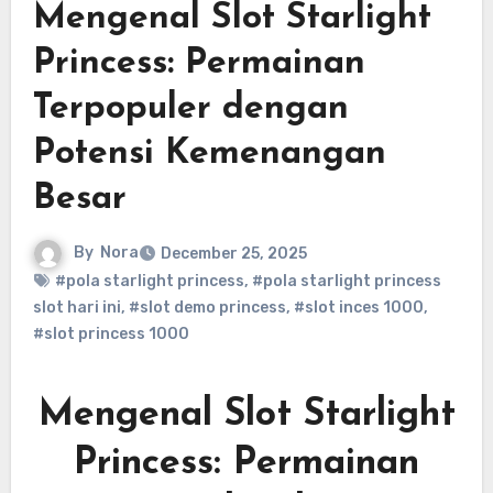
Mengenal Slot Starlight
Princess: Permainan
Terpopuler dengan
Potensi Kemenangan
Besar
By
Nora
December 25, 2025
#pola starlight princess
,
#pola starlight princess
slot hari ini
,
#slot demo princess
,
#slot inces 1000
,
#slot princess 1000
Mengenal Slot Starlight
Princess: Permainan