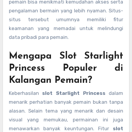
pemain bisa menikmati kemudahan akses serta
pengalaman bermain yang lebih nyaman. Situs-
situs tersebut umumnya memiliki fitur
keamanan yang memadai untuk melindungi
data pribadi para pemain.
Mengapa Slot Starlight
Princess Populer di
Kalangan Pemain?
Keberhasilan
slot Starlight Princess
dalam
menarik perhatian banyak pemain bukan tanpa
alasan. Selain tema yang menarik dan desain
visual yang memukau, permainan ini juga
menawarkan banyak keuntungan. Fitur
slot