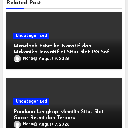
Related Post
Uncategorized
Menelaah Estetika Naratif dan
Mekanika Inovatif di Situs Slot PG Soft
Resmi
Nora
August 9, 2026
Uncategorized
Panduan Lengkap Memilih Situs Slot
Gacor Resmi dan Terbaru
Nora
August 7, 2026