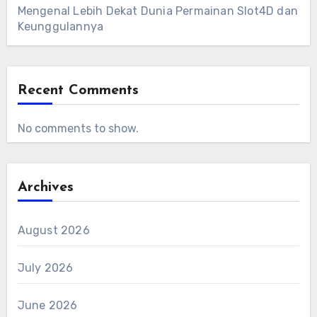
Mengenal Lebih Dekat Dunia Permainan Slot4D dan
Keunggulannya
Recent Comments
No comments to show.
Archives
August 2026
July 2026
June 2026