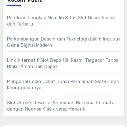
Recent Posts
Panduan Lengkap Memilih Situs Slot Gacor Resmi
dan Terbaru
Perkembangan Desain dan Teknologi dalam Industri
Game Digital Modern
Link Alternatif Slot Depo 10k Resmi Tergacor Tanpa
Blokir Aman Dan Cepat
Mengenal Lebih Dekat Dunia Permainan Slot4D dan
Keunggulannya
Slot Joker’s Jewels: Permainan Bertema Permata
dengan Nuansa Klasik yang Menarik