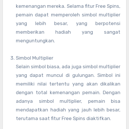
kemenangan mereka. Selama fitur Free Spins,
pemain dapat memperoleh simbol multiplier
yang lebih besar, yang berpotensi
memberikan hadiah yang sangat
menguntungkan.
Simbol Multiplier
Selain simbol biasa, ada juga simbol multiplier
yang dapat muncul di gulungan. Simbol ini
memiliki nilai tertentu yang akan dikalikan
dengan total kemenangan pemain. Dengan
adanya simbol multiplier, pemain bisa
mendapatkan hadiah yang jauh lebih besar,
terutama saat fitur Free Spins diaktifkan.