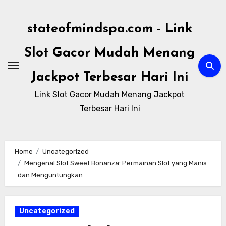
Skip
to
stateofmindspa.com - Link
content
Slot Gacor Mudah Menang
Jackpot Terbesar Hari Ini
Link Slot Gacor Mudah Menang Jackpot
Terbesar Hari Ini
Home
Uncategorized
Mengenal Slot Sweet Bonanza: Permainan Slot yang Manis
dan Menguntungkan
Uncategorized