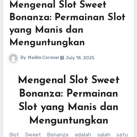
Mengenal Slot Sweet
Bonanza: Permainan Slot
yang Manis dan
Menguntungkan
By
Maëlle Cormier
July 18, 2025
Mengenal Slot Sweet
Bonanza: Permainan
Slot yang Manis dan
Menguntungkan
Slot Sweet Bonanza adalah salah satu