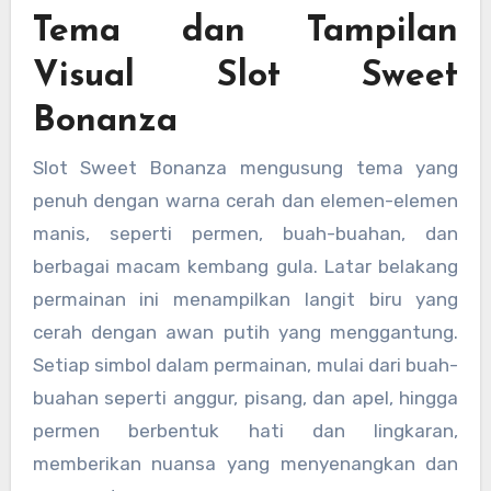
Tema dan Tampilan
Visual Slot Sweet
Bonanza
Slot Sweet Bonanza mengusung tema yang
penuh dengan warna cerah dan elemen-elemen
manis, seperti permen, buah-buahan, dan
berbagai macam kembang gula. Latar belakang
permainan ini menampilkan langit biru yang
cerah dengan awan putih yang menggantung.
Setiap simbol dalam permainan, mulai dari buah-
buahan seperti anggur, pisang, dan apel, hingga
permen berbentuk hati dan lingkaran,
memberikan nuansa yang menyenangkan dan