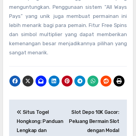
menguntungkan. Penggunaan sistem “All Ways
Pays” yang unik juga membuat permainan ini
lebih menarik bagi para pemain. Fitur Free Spins
dan simbol multiplier yang dapat memberikan
kemenangan besar menjadikannya pilihan yang
sangat menarik.
Post
Situs Togel
Slot Depo 10K Gacor:
navigation
Hongkong: Panduan
Peluang Bermain Slot
Lengkap dan
dengan Modal