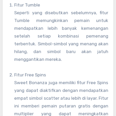
Fitur Tumble
Seperti yang disebutkan sebelumnya, fitur
Tumble memungkinkan pemain untuk
mendapatkan lebih banyak kemenangan
setelah setiap kombinasi pemenang
terbentuk. Simbol-simbol yang menang akan
hilang, dan simbol baru akan jatuh
menggantikan mereka.
Fitur Free Spins
Sweet Bonanza juga memiliki fitur Free Spins
yang dapat diaktifkan dengan mendapatkan
empat simbol scatter atau lebih di layar. Fitur
ini memberi pemain putaran gratis dengan
multiplier yang dapat meningkatkan