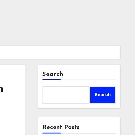
Search
n
Search
Recent Posts