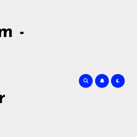
m -
g
r