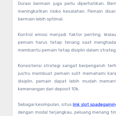
Durasi bermain juga perlu diperhatikan. B
meningkatkan risiko kesalahan. Pemain disa
bermain lebih optimal.
Kontrol emosi menjadi faktor penting. Wala
pemain harus tetap tenang saat menghadap
membantu pemain tetap disiplin dalam strateg
Konsistensi strategi sangat berpengaruh ter
justru membuat pemain sulit memahami kara
disiplin, pemain dapat lebih mudah mema
kemenangan dari deposit 10k.
Sebagai kesimpulan, situs
link slot spadegamin
dengan modal terjangkau, peluang menang ting