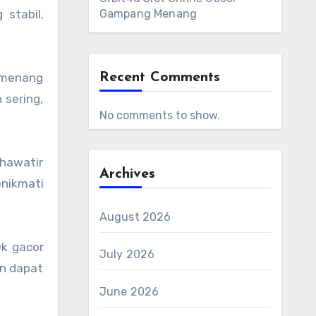
stabil,
Gampang Menang
g menang
Recent Comments
 sering,
No comments to show.
khawatir
Archives
nikmati
August 2026
0k gacor
July 2026
in dapat
June 2026