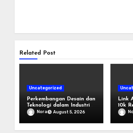
Related Post
Uncategorized
Uncat
Perkembangan Desain dan
Link 
Teknologi dalam Industri
10k R
Game Digital Modern
Bloki
Nora
N
August 5, 2026