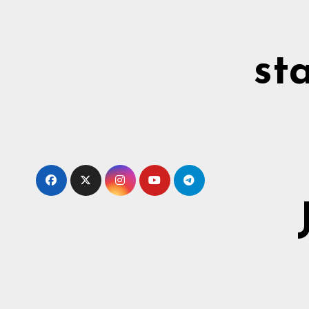
Skip
to
content
st