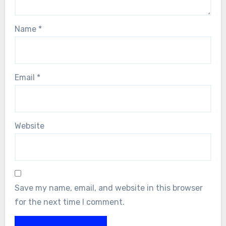
Name
*
Email
*
Website
Save my name, email, and website in this browser
for the next time I comment.