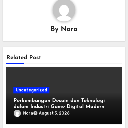
By
Nora
Related Post
Uncategorized
Perkembangan Desain dan Teknologi
dalam Industri Game Digital Modern
Nora
August 5, 2026