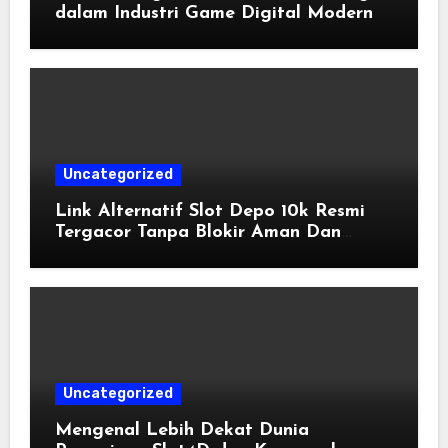
dalam Industri Game Digital Modern
Uncategorized
Link Alternatif Slot Depo 10k Resmi
Tergacor Tanpa Blokir Aman Dan
Cepat
Uncategorized
Mengenal Lebih Dekat Dunia