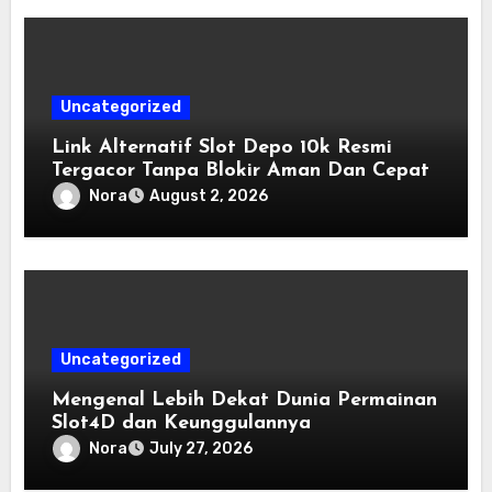
Uncategorized
Link Alternatif Slot Depo 10k Resmi
Tergacor Tanpa Blokir Aman Dan Cepat
Nora
August 2, 2026
Uncategorized
Mengenal Lebih Dekat Dunia Permainan
Slot4D dan Keunggulannya
Nora
July 27, 2026