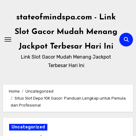
Skip
to
stateofmindspa.com - Link
content
Slot Gacor Mudah Menang
Jackpot Terbesar Hari Ini
Link Slot Gacor Mudah Menang Jackpot
Terbesar Hari Ini
Home
Uncategorized
Situs Slot Depo 10K Gacor: Panduan Lengkap untuk Pemula
dan Profesional
Uncategorized