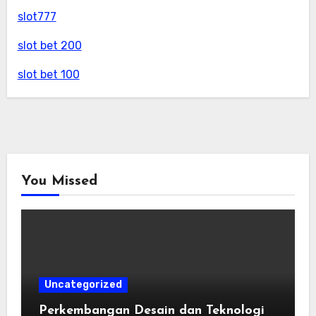
slot777
slot bet 200
slot bet 100
You Missed
Uncategorized
Perkembangan Desain dan Teknologi