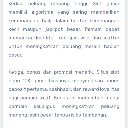
Kedua, peluang menang tinggi. Slot gacor
memiliki algoritma yang sering memberikan
kemenangan, baik dalam bentuk kemenangan
kecil maupun jackpot besar. Pemain dapat
memanfaatkan fitur free spin, wild, dan scatter
untuk meningkatkan peluang meraih hadiah
besar.
Ketiga, bonus dan promosi menarik. Situs slot
depo 10K gacor biasanya menyediakan bonus
deposit pertama, cashback, dan reward loyalitas
bagi pemain aktif. Bonus ini menambah modal
bermain sekaligus meningkatkan peluang
menang lebih besar tanpa risiko tambahan.