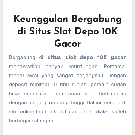
Keunggulan Bergabung
di Situs Slot Depo 10K
Gacor
Bergabung di
situs slot depo 10K gacor
menawarkan banyak keuntungan. Pertama,
modal awal yang sangat terjangkau. Dengan
deposit minimal 10 ribu rupiah, pemain sudah
bisa menikmati permainan slot berkualitas
dengan peluang menang tinggi. Hal ini membuat
slot online lebih inklusif dan dapat diakses oleh
berbagai kalangan.