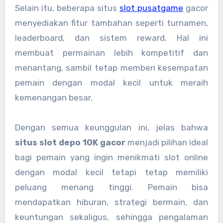
Selain itu, beberapa situs
slot pusatgame
gacor
menyediakan fitur tambahan seperti turnamen,
leaderboard, dan sistem reward. Hal ini
membuat permainan lebih kompetitif dan
menantang, sambil tetap memberi kesempatan
pemain dengan modal kecil untuk meraih
kemenangan besar.
Dengan semua keunggulan ini, jelas bahwa
situs slot depo 10K gacor
menjadi pilihan ideal
bagi pemain yang ingin menikmati slot online
dengan modal kecil tetapi tetap memiliki
peluang menang tinggi. Pemain bisa
mendapatkan hiburan, strategi bermain, dan
keuntungan sekaligus, sehingga pengalaman