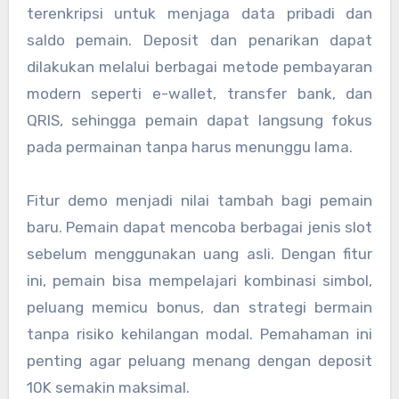
terenkripsi untuk menjaga data pribadi dan
saldo pemain. Deposit dan penarikan dapat
dilakukan melalui berbagai metode pembayaran
modern seperti e-wallet, transfer bank, dan
QRIS, sehingga pemain dapat langsung fokus
pada permainan tanpa harus menunggu lama.
Fitur demo menjadi nilai tambah bagi pemain
baru. Pemain dapat mencoba berbagai jenis slot
sebelum menggunakan uang asli. Dengan fitur
ini, pemain bisa mempelajari kombinasi simbol,
peluang memicu bonus, dan strategi bermain
tanpa risiko kehilangan modal. Pemahaman ini
penting agar peluang menang dengan deposit
10K semakin maksimal.