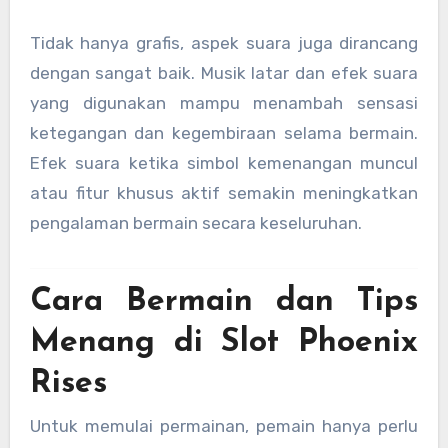
Tidak hanya grafis, aspek suara juga dirancang
dengan sangat baik. Musik latar dan efek suara
yang digunakan mampu menambah sensasi
ketegangan dan kegembiraan selama bermain.
Efek suara ketika simbol kemenangan muncul
atau fitur khusus aktif semakin meningkatkan
pengalaman bermain secara keseluruhan.
Cara Bermain dan Tips
Menang di Slot Phoenix
Rises
Untuk memulai permainan, pemain hanya perlu