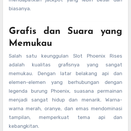
biasanya.
Grafis dan Suara yang
Memukau
Salah satu keunggulan Slot Phoenix Rises
adalah kualitas grafisnya yang sangat
memukau. Dengan latar belakang api dan
elemen-elemen yang berhubungan dengan
legenda burung Phoenix, suasana permainan
menjadi sangat hidup dan menarik. Warna-
warna merah, oranye, dan emas mendominasi
tampilan, memperkuat tema api dan
kebangkitan.