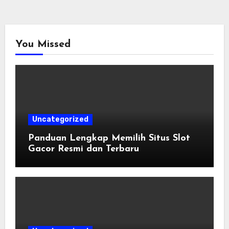
You Missed
Uncategorized
Panduan Lengkap Memilih Situs Slot
Gacor Resmi dan Terbaru