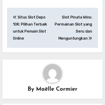
Post
Situs Slot Depo
Slot Pinata Wins:
navigation
10K: Pilihan Terbaik
Permainan Slot yang
untuk Pemain Slot
Seru dan
Online
Menguntungkan
By
Maëlle Cormier