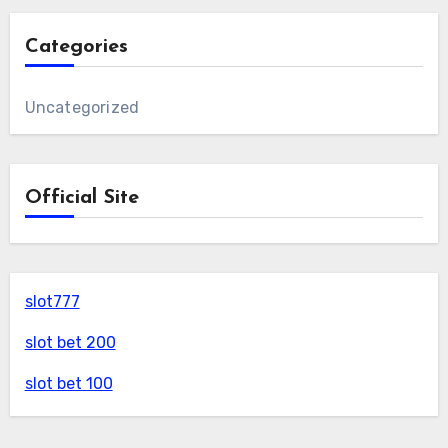
Categories
Uncategorized
Official Site
slot777
slot bet 200
slot bet 100