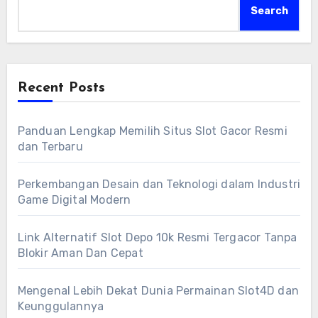
Search
Recent Posts
Panduan Lengkap Memilih Situs Slot Gacor Resmi
dan Terbaru
Perkembangan Desain dan Teknologi dalam Industri
Game Digital Modern
Link Alternatif Slot Depo 10k Resmi Tergacor Tanpa
Blokir Aman Dan Cepat
Mengenal Lebih Dekat Dunia Permainan Slot4D dan
Keunggulannya