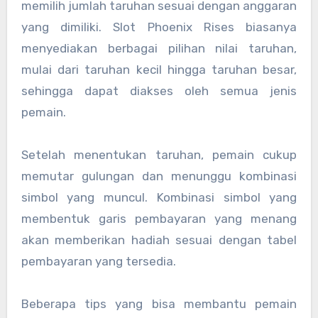
memilih jumlah taruhan sesuai dengan anggaran
yang dimiliki. Slot Phoenix Rises biasanya
menyediakan berbagai pilihan nilai taruhan,
mulai dari taruhan kecil hingga taruhan besar,
sehingga dapat diakses oleh semua jenis
pemain.
Setelah menentukan taruhan, pemain cukup
memutar gulungan dan menunggu kombinasi
simbol yang muncul. Kombinasi simbol yang
membentuk garis pembayaran yang menang
akan memberikan hadiah sesuai dengan tabel
pembayaran yang tersedia.
Beberapa tips yang bisa membantu pemain