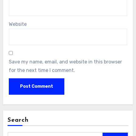
Website
Save my name, email, and website in this browser
for the next time I comment.
Search