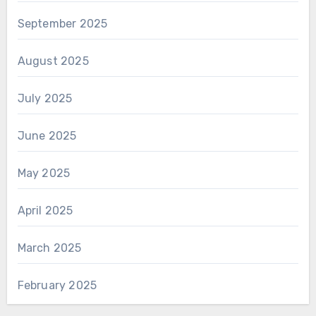
September 2025
August 2025
July 2025
June 2025
May 2025
April 2025
March 2025
February 2025