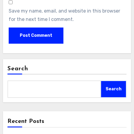
Save my name, email, and website in this browser
for the next time I comment.
Search
Search
Recent Posts