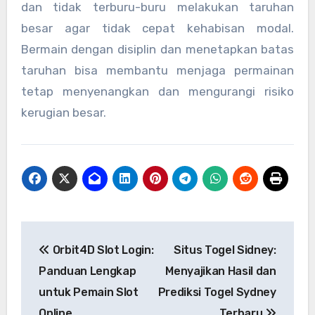
dan tidak terburu-buru melakukan taruhan
besar agar tidak cepat kehabisan modal.
Bermain dengan disiplin dan menetapkan batas
taruhan bisa membantu menjaga permainan
tetap menyenangkan dan mengurangi risiko
kerugian besar.
Post
Orbit4D Slot Login:
Situs Togel Sidney:
navigation
Panduan Lengkap
Menyajikan Hasil dan
untuk Pemain Slot
Prediksi Togel Sydney
Online
Terbaru