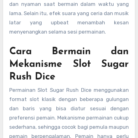
dan nyaman saat bermain dalam waktu yang
lama. Selain itu, efek suara yang ceria dan musik
latar yang upbeat menambah kesan
menyenangkan selama sesi permainan.
Cara Bermain dan
Mekanisme Slot Sugar
Rush Dice
Permainan Slot Sugar Rush Dice menggunakan
format slot klasik dengan beberapa gulungan
dan baris yang bisa diatur sesuai dengan
preferensi pemain. Mekanisme permainan cukup
sederhana, sehingga cocok bagi pemula maupun
pemain berpengalaman. Pemain hanya perlu