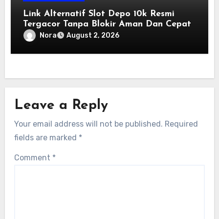
Link Alternatif Slot Depo 10k Resmi
Tergacor Tanpa Blokir Aman Dan Cepat
Nora
August 2, 2026
Leave a Reply
Your email address will not be published.
Required
fields are marked
*
Comment
*