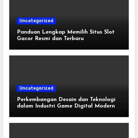
Uncategorized
Panduan Lengkap Memilih Situs Slot
Gacor Resmi dan Terbaru
Uncategorized
Perkembangan Desain dan Teknologi
dalam Industri Game Digital Modern