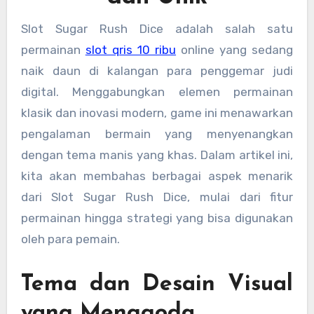
Slot Sugar Rush Dice adalah salah satu
permainan
slot qris 10 ribu
online yang sedang
naik daun di kalangan para penggemar judi
digital. Menggabungkan elemen permainan
klasik dan inovasi modern, game ini menawarkan
pengalaman bermain yang menyenangkan
dengan tema manis yang khas. Dalam artikel ini,
kita akan membahas berbagai aspek menarik
dari Slot Sugar Rush Dice, mulai dari fitur
permainan hingga strategi yang bisa digunakan
oleh para pemain.
Tema dan Desain Visual
yang Menggoda