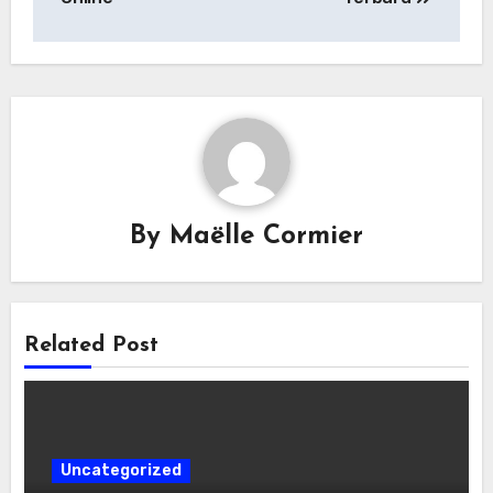
By
Maëlle Cormier
Related Post
Uncategorized