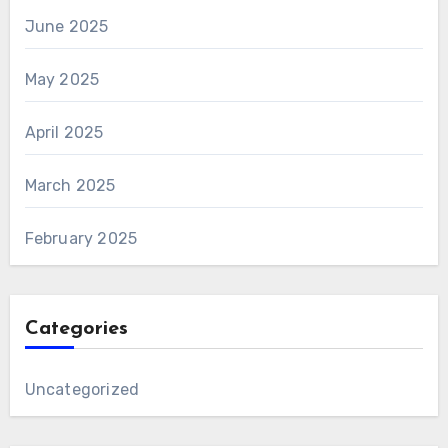
June 2025
May 2025
April 2025
March 2025
February 2025
Categories
Uncategorized