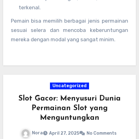
terkenal.
Pemain bisa memilih berbagai jenis permainan
sesuai selera dan mencoba keberuntungan
mereka dengan modal yang sangat minim.
Uncategorized
Slot Gacor: Menyusuri Dunia
Permainan Slot yang
Menguntungkan
Nora
April 27, 2025
No Comments