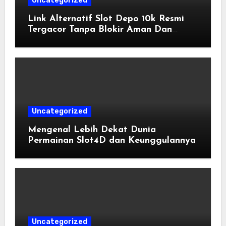
Uncategorized
Link Alternatif Slot Depo 10k Resmi
Tergacor Tanpa Blokir Aman Dan
Cepat
Uncategorized
Mengenal Lebih Dekat Dunia
Permainan Slot4D dan Keunggulannya
Uncategorized