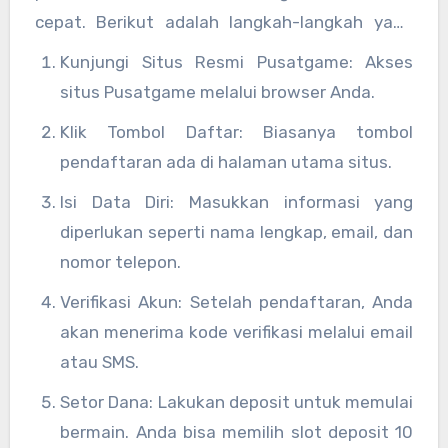
cepat. Berikut adalah langkah-langkah yang
perlu Anda ikuti:
Kunjungi Situs Resmi Pusatgame: Akses
situs Pusatgame melalui browser Anda.
Klik Tombol Daftar: Biasanya tombol
pendaftaran ada di halaman utama situs.
Isi Data Diri: Masukkan informasi yang
diperlukan seperti nama lengkap, email, dan
nomor telepon.
Verifikasi Akun: Setelah pendaftaran, Anda
akan menerima kode verifikasi melalui email
atau SMS.
Setor Dana: Lakukan deposit untuk memulai
bermain. Anda bisa memilih slot deposit 10