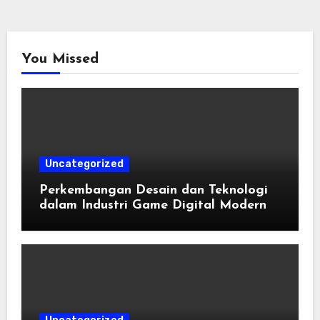
You Missed
Uncategorized
Perkembangan Desain dan Teknologi
dalam Industri Game Digital Modern