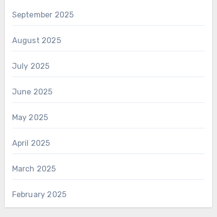
September 2025
August 2025
July 2025
June 2025
May 2025
April 2025
March 2025
February 2025