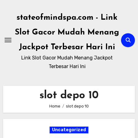
Skip
to
stateofmindspa.com - Link
content
Slot Gacor Mudah Menang
Jackpot Terbesar Hari Ini
Link Slot Gacor Mudah Menang Jackpot
Terbesar Hari Ini
slot depo 10
Home
slot depo 10
Uncategorized