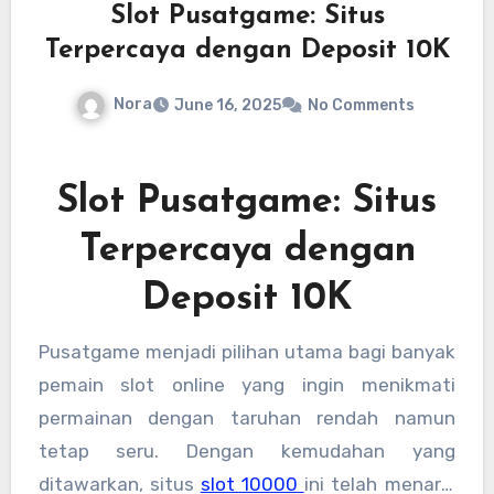
Slot Pusatgame: Situs
Terpercaya dengan Deposit 10K
Nora
June 16, 2025
No Comments
Slot Pusatgame: Situs
Terpercaya dengan
Deposit 10K
Pusatgame menjadi pilihan utama bagi banyak
pemain slot online yang ingin menikmati
permainan dengan taruhan rendah namun
tetap seru. Dengan kemudahan yang
ditawarkan, situs
slot 10000
ini telah menarik