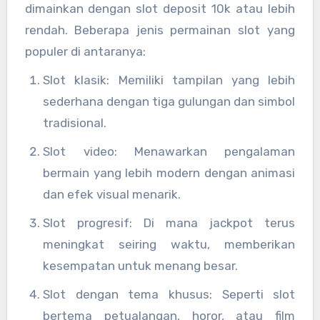
dimainkan dengan slot deposit 10k atau lebih
rendah. Beberapa jenis permainan slot yang
populer di antaranya:
Slot klasik: Memiliki tampilan yang lebih
sederhana dengan tiga gulungan dan simbol
tradisional.
Slot video: Menawarkan pengalaman
bermain yang lebih modern dengan animasi
dan efek visual menarik.
Slot progresif: Di mana jackpot terus
meningkat seiring waktu, memberikan
kesempatan untuk menang besar.
Slot dengan tema khusus: Seperti slot
bertema petualangan, horor, atau film