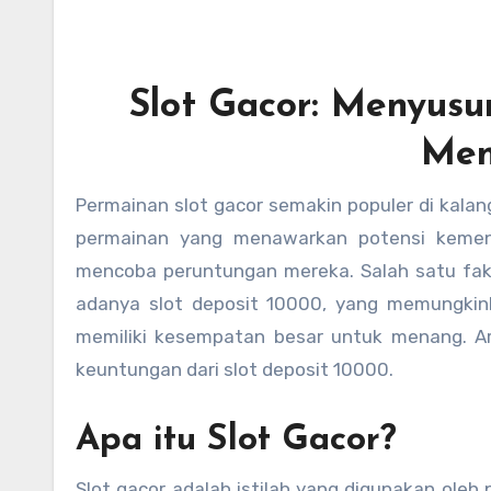
Slot Gacor: Menyusu
Men
Permainan slot gacor semakin populer di kal
permainan yang menawarkan potensi kemena
mencoba peruntungan mereka. Salah satu fak
adanya slot deposit 10000, yang memungki
memiliki kesempatan besar untuk menang. Ar
keuntungan dari slot deposit 10000.
Apa itu Slot Gacor?
Slot gacor adalah istilah yang digunakan oleh