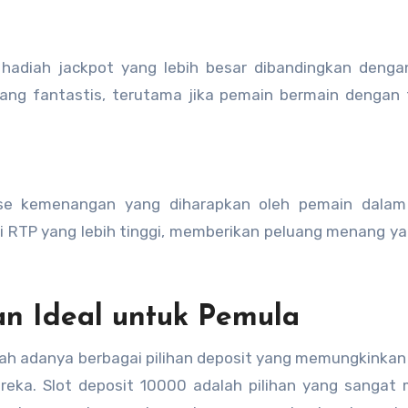
 hadiah jackpot yang lebih besar dibandingkan denga
yang fantastis, terutama jika pemain bermain dengan
ase kemenangan yang diharapkan oleh pemain dalam
ki RTP yang lebih tinggi, memberikan peluang menang ya
han Ideal untuk Pemula
alah adanya berbagai pilihan deposit yang memungkinka
ka. Slot deposit 10000 adalah pilihan yang sangat m