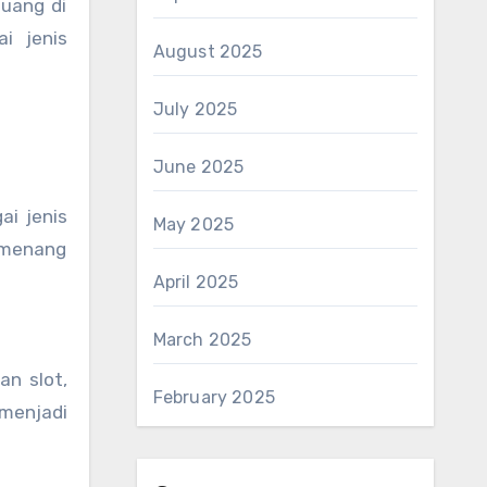
uang di
i jenis
August 2025
July 2025
June 2025
ai jenis
May 2025
 menang
April 2025
March 2025
n slot,
February 2025
 menjadi