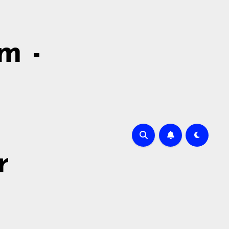
m -
g
r