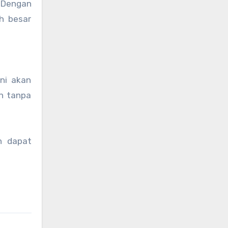
 Dengan
h besar
ni akan
n tanpa
n dapat