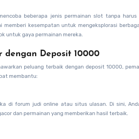
 mencoba beberapa jenis permainan slot tanpa harus
Ini memberi kesempatan untuk mengeksplorasi berbaga
ok untuk gaya permainan mereka.
r dengan Deposit 10000
warkan peluang terbaik dengan deposit 10000, pemai
dapat membantu:
di forum judi online atau situs ulasan. Di sini, An
acor dan permainan yang memberikan hasil terbaik.