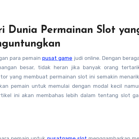
ri Dunia Permainan Slot yan
guntungkan
angan para pemain
pusat game
judi online. Dengan berag
ngan besar, tidak heran jika banyak orang tertari
tor yang membuat permainan slot ini semakin menarik
nkan pemain untuk memulai dengan modal kecil namu
tikel ini akan membahas lebih dalam tentang slot ga
 para pemain untuk
pusatgame slot
menggambarkan mes