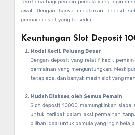
terutama bagi pemain pemula yang ingin me
awal. Dengan hanya melakukan deposit seb
permainan slot yang tersedia.
Keuntungan Slot Deposit 1
Modal Kecil, Peluang Besar
Dengan deposit yang relatif kecil, pemai
permainan yang menguntungkan. Meskipun
tetap ada, dan banyak mesin slot yang me
Mudah Diakses oleh Semua Pemain
Slot deposit 10000 memungkinkan siapa s
untuk terlibat dalam aksi permainan tanp
pilihan ideal untuk pemula yang ingin bela