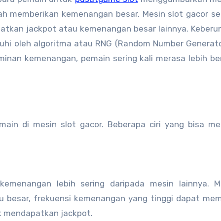
h memberikan kemenangan besar. Mesin slot gacor ser
patkan jackpot atau kemenangan besar lainnya. Keber
ruhi oleh algoritma atau RNG (Random Number Generat
aminan kemenangan, pemain sering kali merasa lebih b
main di mesin slot gacor. Beberapa ciri yang bisa m
kemenangan lebih sering daripada mesin lainnya. M
u besar, frekuensi kemenangan yang tinggi dapat mem
k mendapatkan jackpot.