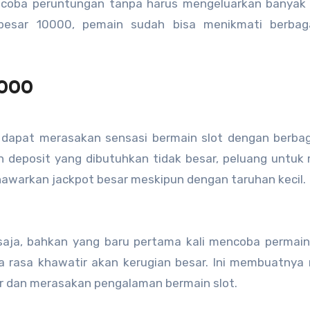
ncoba peruntungan tanpa harus mengeluarkan banyak 
esar 10000, pemain sudah bisa menikmati berbaga
0000
n dapat merasakan sensasi bermain slot dengan berbag
 deposit yang dibutuhkan tidak besar, peluang untuk
nawarkan jackpot besar meskipun dengan taruhan kecil.
aja, bahkan yang baru pertama kali mencoba permaina
a rasa khawatir akan kerugian besar. Ini membuatnya
jar dan merasakan pengalaman bermain slot.