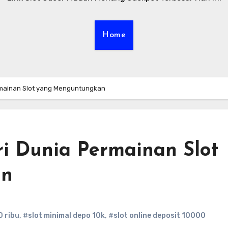
Home
rmainan Slot yang Menguntungkan
ri Dunia Permainan Slot
an
0 ribu
,
#slot minimal depo 10k
,
#slot online deposit 10000