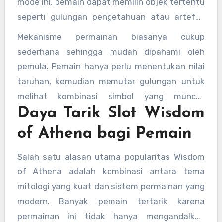
mode ini, pemain dapat memilih objek tertentu
seperti gulungan pengetahuan atau artefak
kuno untuk membuka hadiah tersembunyi.
Mekanisme permainan biasanya cukup
Fitur ini membuat permainan terasa lebih
sederhana sehingga mudah dipahami oleh
interaktif dibandingkan slot klasik.
pemula. Pemain hanya perlu menentukan nilai
taruhan, kemudian memutar gulungan untuk
melihat kombinasi simbol yang muncul.
Daya Tarik Slot Wisdom
Meskipun sederhana, adanya fitur tambahan
dan efek visual membuat permainan tetap
of Athena bagi Pemain
terasa dinamis dan tidak membosankan.
Salah satu alasan utama popularitas Wisdom
of Athena adalah kombinasi antara tema
mitologi yang kuat dan sistem permainan yang
modern. Banyak pemain tertarik karena
permainan ini tidak hanya mengandalkan