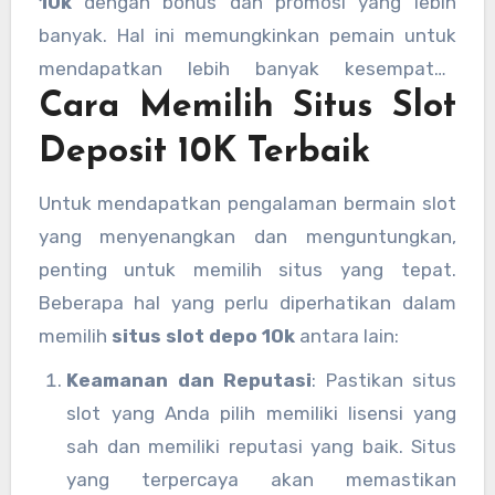
10k
dengan bonus dan promosi yang lebih
banyak. Hal ini memungkinkan pemain untuk
mendapatkan lebih banyak kesempatan
Cara Memilih Situs Slot
menang meskipun hanya dengan modal kecil.
Jadi, jika Anda tertarik mencoba
Deposit 10K Terbaik
keberuntungan dengan modal terbatas,
memilih
situs slot deposit 10 ribu
bisa
Untuk mendapatkan pengalaman bermain slot
menjadi pilihan yang sangat bijak.
yang menyenangkan dan menguntungkan,
penting untuk memilih situs yang tepat.
Beberapa hal yang perlu diperhatikan dalam
memilih
situs slot depo 10k
antara lain:
Keamanan dan Reputasi
: Pastikan situs
slot yang Anda pilih memiliki lisensi yang
sah dan memiliki reputasi yang baik. Situs
yang terpercaya akan memastikan