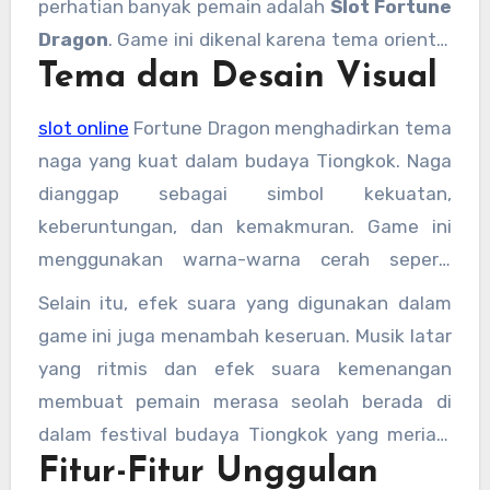
perhatian banyak pemain adalah
Slot Fortune
Dragon
. Game ini dikenal karena tema oriental
Tema dan Desain Visual
yang kaya akan budaya Tiongkok, grafis yang
memukau, dan fitur bonus yang menggiurkan.
slot online
Fortune Dragon menghadirkan tema
Dalam artikel ini, kita akan membahas lebih
naga yang kuat dalam budaya Tiongkok. Naga
lanjut tentang apa yang membuat Slot
dianggap sebagai simbol kekuatan,
Fortune Dragon begitu menarik bagi para
keberuntungan, dan kemakmuran. Game ini
penggemar slot.
menggunakan warna-warna cerah seperti
merah dan emas, yang secara tradisional
Selain itu, efek suara yang digunakan dalam
dianggap membawa keberuntungan dan
game ini juga menambah keseruan. Musik latar
kekayaan. Grafis yang detail, animasi halus,
yang ritmis dan efek suara kemenangan
dan simbol-simbol khas Tiongkok seperti koin
membuat pemain merasa seolah berada di
emas, lentera, dan naga membuat pengalaman
dalam festival budaya Tiongkok yang meriah.
bermain semakin imersif.
Fitur-Fitur Unggulan
Semua elemen ini membuat Slot Fortune