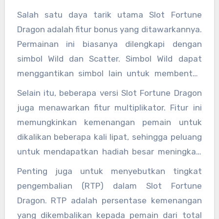
Dragon bukan hanya permainan slot biasa,
Salah satu daya tarik utama Slot Fortune
tetapi juga pengalaman visual dan audio yang
Dragon adalah fitur bonus yang ditawarkannya.
memikat.
Permainan ini biasanya dilengkapi dengan
simbol Wild dan Scatter. Simbol Wild dapat
menggantikan simbol lain untuk membentuk
kombinasi kemenangan, sementara simbol
Selain itu, beberapa versi Slot Fortune Dragon
Scatter dapat memicu putaran gratis atau
juga menawarkan fitur multiplikator. Fitur ini
bonus game khusus.
memungkinkan kemenangan pemain untuk
dikalikan beberapa kali lipat, sehingga peluang
untuk mendapatkan hadiah besar meningkat.
Beberapa game juga menambahkan mini-game
Penting juga untuk menyebutkan tingkat
atau putaran bonus interaktif yang membuat
pengembalian (RTP) dalam Slot Fortune
pemain lebih terlibat dan bersemangat.
Dragon. RTP adalah persentase kemenangan
yang dikembalikan kepada pemain dari total