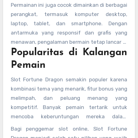
menikmati permainan tanpa harus menekan
Permainan ini juga cocok dimainkan di berbagai
tombol spin berulang kali.
perangkat, termasuk komputer desktop,
laptop, tablet, dan smartphone. Dengan
antarmuka yang responsif dan grafis yang
menawan, pengalaman bermain tetap lancar di
Popularitas di Kalangan
layar apa pun.
Pemain
Slot Fortune Dragon semakin populer karena
kombinasi tema yang menarik, fitur bonus yang
melimpah, dan peluang menang yang
kompetitif. Banyak pemain tertarik untuk
mencoba keberuntungan mereka dalam
permainan ini karena sensasi yang ditawarkan
Bagi penggemar slot online, Slot Fortune
sangat berbeda dari slot konvensional.
Dragon menjadi salah satu pilihan yang wajib