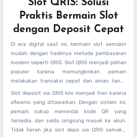
Slot QRIS: Solusi
Praktis Bermain Slot
dengan Deposit Cepat
Di era digital saat ini, bermain slot semakin
mudah dengan hadirnya metode pembayaran
modern seperti QRIS. Slot QRIS menjadi pilihan
populer karena memungkinkan pemain
melakukan transaksi cepat dan aman tanpa
ribet. Berbeda dengan sistem konvensional,
Slot deposit via QRIS kini menjadi tren karena
slot deposit QRIS mempermudah proses top
efisiensi yang ditawarkan. Dengan sistem ini,
up, sehingga Anda bisa langsung menikmati
pemain cukup memindai kode QR yang
permainan favorit tanpa menunggu lama.
tersedia, dan saldo langsung masuk ke akun.
Banyak situs slot deposit QRIS menawarkan
Tidak heran jika slot depo via QRIS semakin
fitur yang mendukung berbagai nominal