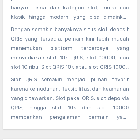
deposit dan peluang menang yang tinggi.
memudahkan pemain memilih nominal deposit
banyak tema dan kategori slot, mulai dari
sesuai kebutuhan. Slot 10000 atau slot 10rb
klasik hingga modern, yang bisa dimainkan
juga sering digunakan oleh pemain yang ingin
dengan slot QRIS deposit 10 ribu atau slot QRIS
Dengan semakin banyaknya situs slot deposit
mencoba berbagai strategi bermain tanpa
deposit 10000. Bahkan slot QRIS 10k
QRIS yang tersedia, pemain kini lebih mudah
tekanan modal besar. Dengan fleksibilitas ini,
memberikan akses penuh ke semua fitur
menemukan platform terpercaya yang
slot pakai QRIS semakin diminati di kalangan
permainan tanpa batas. Slot depo 10k
menyediakan slot 10k QRIS, slot 10000, dan
komunitas pemain slot online.
memungkinkan pemain memaksimalkan
slot 10 ribu. Slot QRIS 10k atau slot QRIS 10000
peluang menang sambil menikmati grafis dan
bukan hanya memudahkan deposit, tetapi juga
Slot QRIS semakin menjadi pilihan favorit
animasi slot yang menarik. Slot QRIS 10rb pun
memberi fleksibilitas untuk mencoba berbagai
karena kemudahan, fleksibilitas, dan keamanan
tetap bisa digunakan untuk mengakses
permainan dan strategi. Slot deposit QRIS 10
yang ditawarkan. Slot pakai QRIS, slot depo via
seluruh jenis mesin slot, membuat pengalaman
ribu menjadi solusi bagi pemain baru yang ingin
QRIS, hingga slot 10k dan slot 10000
bermain lebih variatif.
memulai dengan modal kecil, sementara slot
memberikan pengalaman bermain yang
deposit via QRIS memungkinkan pemain
optimal dengan modal yang sesuai kebutuhan.
bertransaksi dengan cepat dan aman tanpa
Dengan berbagai situs slot QRIS yang