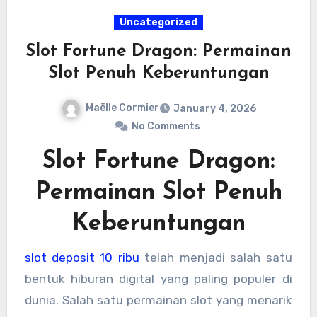
repot.
mendukung deposit QRIS mulai dari 10 ribu
Uncategorized
hingga 10000, pemain bisa menikmati sensasi
Slot Fortune Dragon: Permainan
permainan slot online kapan saja tanpa
Slot Penuh Keberuntungan
hambatan. Sistem ini mengubah cara bermain
slot menjadi lebih praktis, cepat, dan
Maëlle Cormier
January 4, 2026
menyenangkan bagi semua kalangan.
No Comments
Slot Fortune Dragon:
Permainan Slot Penuh
Keberuntungan
slot deposit 10 ribu
telah menjadi salah satu
bentuk hiburan digital yang paling populer di
dunia. Salah satu permainan slot yang menarik