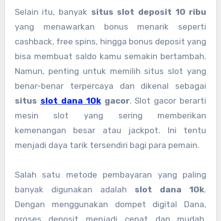
Selain itu, banyak
situs slot deposit 10 ribu
yang menawarkan bonus menarik seperti
cashback, free spins, hingga bonus deposit yang
bisa membuat saldo kamu semakin bertambah.
Namun, penting untuk memilih situs slot yang
benar-benar terpercaya dan dikenal sebagai
situs
slot dana 10k
gacor
. Slot gacor berarti
mesin slot yang sering memberikan
kemenangan besar atau jackpot. Ini tentu
menjadi daya tarik tersendiri bagi para pemain.
Salah satu metode pembayaran yang paling
banyak digunakan adalah
slot dana 10k
.
Dengan menggunakan dompet digital Dana,
proses deposit menjadi cepat dan mudah,