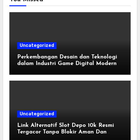
Uncategorized
Perkembangan Desain dan Teknologi
dalam Industri Game Digital Modern
Uncategorized
Link Alternatif Slot Depo 10k Resmi
Tergacor Tanpa Blokir Aman Dan
Cepat