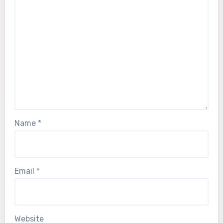
Name
*
Email
*
Website