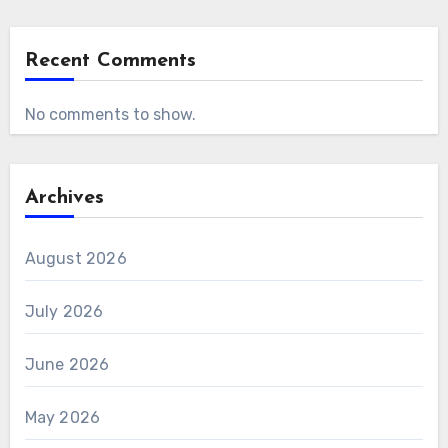
Recent Comments
No comments to show.
Archives
August 2026
July 2026
June 2026
May 2026