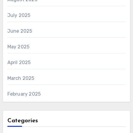
July 2025
June 2025
May 2025
April 2025
March 2025
February 2025
Categories