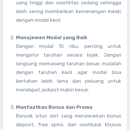
yang tinggi dan volatilitas sedang sehingga
lebih sering memberikan kemenangan meski
dengan modal kecil.
Manajemen Modal yang Baik
Dengan modal 10 ribu, penting untuk
mengatur taruhan secara bijak. Jangan
langsung memasang taruhan besar, mulailah
dengan taruhan kecil agar modal bisa
bertahan lebih lama dan peluang untuk
mendapat jackpot makin besar.
Manfaatkan Bonus dan Promo
Banyak situs slot yang menawarkan bonus
deposit, free spins, dan cashback khusus