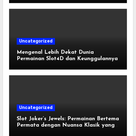
Uncategorized
Mengenal Lebih Dekat Dunia
Permainan Slot4D dan Keunggulannya
Uncategorized
Slot Joker’s Jewels: Permainan Bertema
Permata dengan Nuansa Klasik yang
Menarik