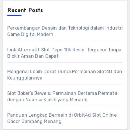
Recent Posts
Perkembangan Desain dan Teknologi dalam Industri
Game Digital Modern
Link Alternatif Slot Depo 10k Resmi Tergacor Tanpa
Blokir Aman Dan Cepat
Mengenal Lebih Dekat Dunia Permainan Slot4D dan
Keunggulannya
Slot Joker’s Jewels: Permainan Bertema Permata
dengan Nuansa Klasik yang Menarik
Panduan Lengkap Bermain di Orbit4d Slot Online
Gacor Gampang Menang