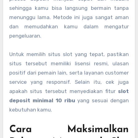
sehingga kamu bisa langsung bermain tanpa
menunggu lama. Metode ini juga sangat aman
dan memudahkan kamu dalam mengatur
pengeluaran.
Untuk memilih situs slot yang tepat, pastikan
situs tersebut memiliki lisensi resmi, ulasan
positif dari pemain lain, serta layanan customer
service yang responsif. Selain itu, cek juga
apakah situs tersebut menyediakan fitur
slot
deposit minimal 10 ribu
yang sesuai dengan
kebutuhan kamu.
Cara Maksimalkan