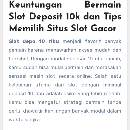
Keuntungan Bermain
Slot Deposit 10k dan Tips
Memilih Situs Slot Gacor
Slot depo 10 ribu
menjadi favorit banyak
pemain karena menawarkan akses mudah dan
fleksibel. Dengan modal sebesar 10 ribu rupiah,
kamu sudah bisa mulai bermain dan merasakan
sensasi mesin slot secara online. Salah satu
kelebihan utama dari slot dengan minimal
deposit 10 ribu adalah risiko yang lebih rendah.
Kamu bisa mengatur strategi bermain tanpa
perlu khawatir kehilangan banyak modal dalam
waktu singkat.