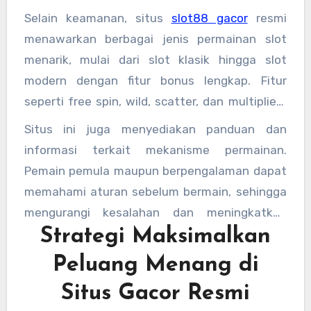
merata bagi semua pemain. Proses deposit
Selain keamanan, situs
slot88 gacor
resmi
dan penarikan yang cepat memungkinkan
menawarkan berbagai jenis permainan slot
pemain langsung menikmati permainan tanpa
menarik, mulai dari slot klasik hingga slot
harus menunggu lama.
modern dengan fitur bonus lengkap. Fitur
seperti free spin, wild, scatter, dan multipliers
membantu meningkatkan peluang
Situs ini juga menyediakan panduan dan
kemenangan. Antarmuka yang ramah
informasi terkait mekanisme permainan.
pengguna memudahkan navigasi sehingga
Pemain pemula maupun berpengalaman dapat
pemain bisa fokus pada permainan tanpa
memahami aturan sebelum bermain, sehingga
kebingungan mencari menu penting.
mengurangi kesalahan dan meningkatkan
Strategi Maksimalkan
peluang kemenangan. Hal ini membuat
pengalaman bermain lebih efektif dan
Peluang Menang di
menyenangkan.
Situs Gacor Resmi