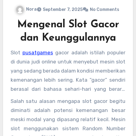
Nora
September 7, 2025
No Comments
Mengenal Slot Gacor
dan Keunggulannya
Slot
pusatgames
gacor adalah istilah populer
di dunia judi online untuk menyebut mesin slot
yang sedang berada dalam kondisi memberikan
kemenangan lebih sering. Kata “gacor” sendiri
berasal dari bahasa sehari-hari yang berarti
sering bersuara, yang dalam konteks slot
Salah satu alasan mengapa slot gacor begitu
artinya mesin yang kerap memberikan
diminati adalah potensi kemenangan besar
kemenangan atau jackpot. Fenomena ini
meski modal yang dipasang relatif kecil. Mesin
membuat slot gacor banyak diburu oleh
slot menggunakan sistem Random Number
pemain karena peluang untuk meraih