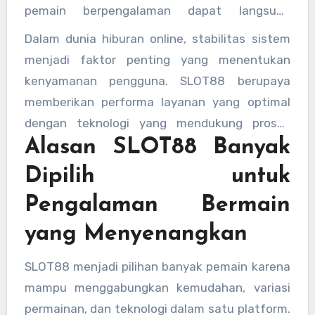
pemain berpengalaman dapat langsung
menikmati permainan tanpa proses yang rumit.
Dalam dunia hiburan online, stabilitas sistem
Desain yang praktis membantu menciptakan
menjadi faktor penting yang menentukan
pengalaman hiburan yang lebih
kenyamanan pengguna. SLOT88 berupaya
menyenangkan.
memberikan performa layanan yang optimal
dengan teknologi yang mendukung proses
Alasan SLOT88 Banyak
permainan berjalan lebih lancar. Hal ini
memungkinkan pemain menikmati setiap sesi
Dipilih untuk
hiburan dengan pengalaman yang lebih baik.
Pengalaman Bermain
yang Menyenangkan
SLOT88 menjadi pilihan banyak pemain karena
mampu menggabungkan kemudahan, variasi
permainan, dan teknologi dalam satu platform.