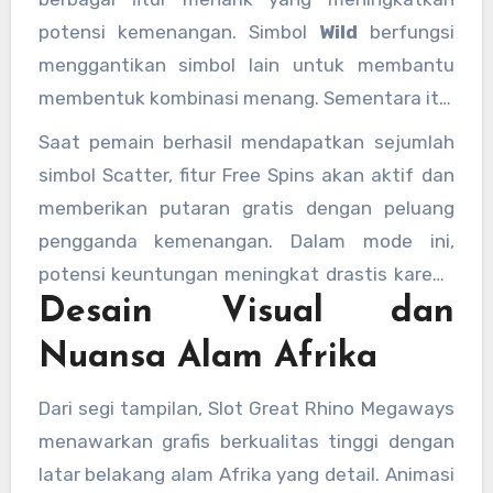
potensi kemenangan. Simbol
Wild
berfungsi
menggantikan simbol lain untuk membantu
membentuk kombinasi menang. Sementara itu,
simbol
Scatter
berperan penting dalam
Saat pemain berhasil mendapatkan sejumlah
mengaktifkan fitur Free Spins.
simbol Scatter, fitur Free Spins akan aktif dan
memberikan putaran gratis dengan peluang
pengganda kemenangan. Dalam mode ini,
potensi keuntungan meningkat drastis karena
Desain Visual dan
kombinasi simbol yang lebih menguntungkan
sering muncul.
Nuansa Alam Afrika
Dari segi tampilan, Slot Great Rhino Megaways
menawarkan grafis berkualitas tinggi dengan
latar belakang alam Afrika yang detail. Animasi