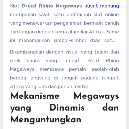
Slot
Great Rhino Megaways
pusat menang
merupakan salah satu permainan slot online
yang menawarkan pengalaman bermain penuh
tantangan dengan tema alam liar Afrika. Game
ini menampilkan simbol-simbol khas satwa
savana seperti badak, singa, zebra, dan gajah
Dikembangkan dengan visual yang tajam dan
yang dipadukan dengan mekanisme Megaways
efek suara yang imersif, Great Rhino
yang dinamis. Dengan ribuan cara untuk
Megaways membawa pemain seolah-olah
menang di setiap putaran, permainan ini
berada langsung di tengah padang rumput
menjadi favorit bagi pemain yang menyukai
Afrika yang luas dan penuh misteri.
volatilitas tinggi dan potensi kemenangan
Mekanisme Megaways
besar.
yang Dinamis dan
Menguntungkan