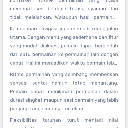
membuat sesi bermain terasa nyaman dan
tidak melelahkan. Walaupun hasil permainan
bersifat acak, pengalaman yang ditawarkan
Kemudahan navigasi juga menjadi keunggulan
tetap mampu memberikan kepuasan.
utama. Dengan menu yang sederhana dan fitur
yang mudah diakses, pemain dapat berpindah
dari satu permainan ke permainan lain dengan
cepat. Hal ini menjadikan waktu bermain lebih
efisien dan menyenangkan.
Ritme permainan yang seimbang memberikan
sensasi santai namun tetap menantang.
Pemain dapat menikmati permainan dalam
durasi singkat maupun sesi bermain yang lebih
panjang tanpa merasa tertekan.
Fleksibilitas taruhan turut menjadi nilai