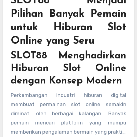
SLOT88 Menjadi
Pilihan Banyak Pemain
untuk Hiburan Slot
Online yang Seru
SLOT88 Menghadirkan
Hiburan Slot Online
dengan Konsep Modern
Perkembangan industri hiburan digital
membuat permainan slot online semakin
diminati oleh berbagai kalangan. Banyak
pemain mencari platform yang mampu
memberikan pengalaman bermain yang praktis,