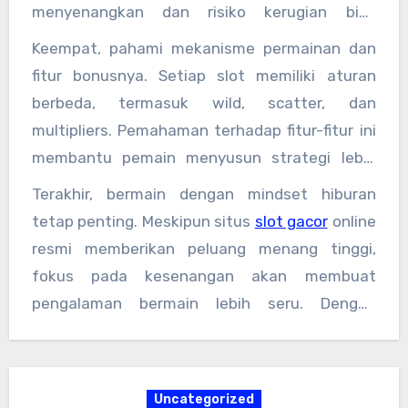
menyenangkan dan risiko kerugian bisa
diminimalkan.
Keempat, pahami mekanisme permainan dan
fitur bonusnya. Setiap slot memiliki aturan
berbeda, termasuk wild, scatter, dan
multipliers. Pemahaman terhadap fitur-fitur ini
membantu pemain menyusun strategi lebih
efektif dan meningkatkan peluang menang.
Terakhir, bermain dengan mindset hiburan
tetap penting. Meskipun situs
slot gacor
online
resmi memberikan peluang menang tinggi,
fokus pada kesenangan akan membuat
pengalaman bermain lebih seru. Dengan
strategi yang tepat, pemain dapat
memaksimalkan kemenangan sekaligus
menikmati permainan yang menyenangkan dan
Uncategorized