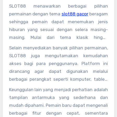
menarik, dan mudah diakses. SLOT88 hadir
SLOT88 menawarkan berbagai pilihan
sebagai salah satu pilihan bagi pengguna yang
permainan dengan tema
slot88 gacor
beragam
ingin menikmati hiburan slot online dengan
sehingga pemain dapat menemukan jenis
konsep modern, tampilan menarik, serta
hiburan yang sesuai dengan selera masing-
sistem yang dirancang untuk memberikan
masing. Mulai dari tema klasik hingga
kenyamanan selama bermain.
permainan dengan desain visual modern,
Selain menyediakan banyak pilihan permainan,
setiap pilihan menghadirkan suasana berbeda
SLOT88 juga mengutamakan kemudahan
yang membuat pengalaman bermain terasa
akses bagi para penggunanya. Platform ini
lebih variatif. Keberagaman tersebut menjadi
dirancang agar dapat digunakan melalui
salah satu faktor yang membuat platform ini
berbagai perangkat seperti komputer, tablet,
semakin dikenal oleh para penggemar slot
maupun smartphone. Dengan sistem yang
Keunggulan lain yang menjadi perhatian adalah
online.
responsif, pemain dapat menikmati permainan
tampilan antarmuka yang sederhana dan
dengan nyaman tanpa terbatas oleh lokasi
mudah dipahami. Pemain baru dapat mengenali
maupun waktu tertentu.
berbagai fitur dengan cepat, sementara