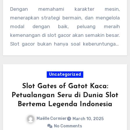
pengalaman bermain yang aman dan nyaman,
Dengan memahami karakter mesin,
sehingga pemain bisa fokus pada strategi dan
menerapkan strategi bermain, dan mengelola
permainan tanpa khawatir masalah teknis.
modal dengan baik, peluang meraih
kemenangan di slot gacor akan semakin besar.
Slot gacor bukan hanya soal keberuntungan,
tetapi juga tentang kesabaran, pengamatan,
dan pengetahuan mengenai permainan.
Kombinasi faktor-faktor ini membuat slot
Uncategorized
gacor tetap menjadi favorit bagi pemain yang
Slot Gates of Gatot Kaca:
ingin memperoleh keseruan sekaligus
Petualangan Seru di Dunia Slot
keuntungan maksimal.
Bertema Legenda Indonesia
Maëlle Cormier
March 10, 2025
No Comments