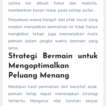
satwa liar dibuat halus dan realistis,
memberikan kesan hidup pada setiap putaran
reel. Musik latar yang bernuansa etnik Afrika
Perpaduan warna hangat dan efek visual yang
semakin memperkuat suasana petualangan.
modern menjadikan permainan ini tidak hanya
menghibur, tetapi juga memanjakan mata
pemain dalam jangka waktu bermain yang
lama.
Strategi Bermain untuk
Mengoptimalkan
Peluang Menang
Meskipun hasil permainan slot bersifat acak,
pemain tetap dapat menerapkan strategi
tertentu. Mengatur nilai taruhan sesuai