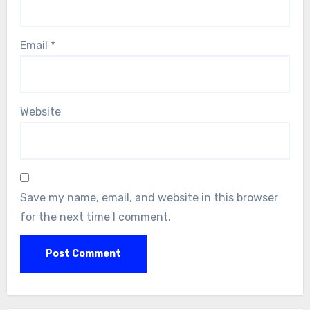
Email
*
Website
Save my name, email, and website in this browser
for the next time I comment.