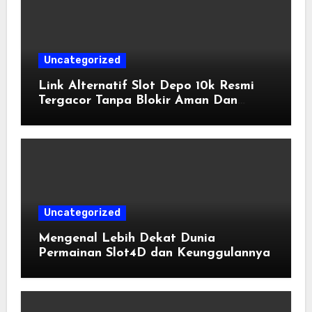
Uncategorized
Link Alternatif Slot Depo 10k Resmi
Tergacor Tanpa Blokir Aman Dan
Cepat
Uncategorized
Mengenal Lebih Dekat Dunia
Permainan Slot4D dan Keunggulannya