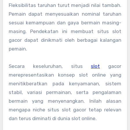
Fleksibilitas taruhan turut menjadi nilai tambah.
Pemain dapat menyesuaikan nominal taruhan
sesuai kemampuan dan gaya bermain masing-
masing. Pendekatan ini membuat situs slot
gacor dapat dinikmati oleh berbagai kalangan
pemain.
Secara keseluruhan, situs
slot
gacor
merepresentasikan konsep slot online yang
menitikberatkan pada kenyamanan, sistem
stabil, variasi permainan, serta pengalaman
bermain yang menyenangkan. Inilah alasan
mengapa niche situs slot gacor tetap relevan
dan terus diminati di dunia slot online.