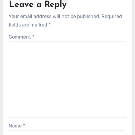
Leave a Reply
Your email address will not be published.
Required
fields are marked
*
Comment
*
Name
*