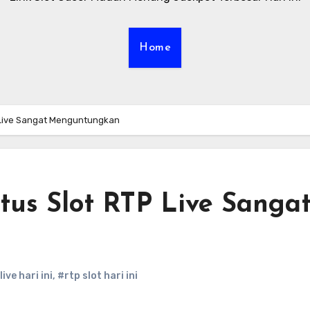
Home
 Live Sangat Menguntungkan
us Slot RTP Live Sanga
live hari ini
,
#rtp slot hari ini