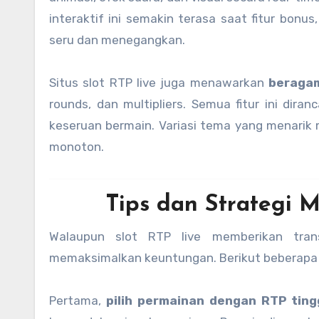
interaktif ini semakin terasa saat fitur bonus
seru dan menegangkan.
Situs slot RTP live juga menawarkan
beragam
rounds, dan multipliers. Semua fitur ini di
keseruan bermain. Variasi tema yang menari
monoton.
Tips dan Strategi M
Walaupun slot RTP live memberikan tran
memaksimalkan keuntungan. Berikut beberapa t
Pertama,
pilih permainan dengan RTP ting