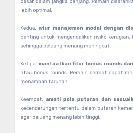
besar dalam jangka panjang. Pemain disarank
lebih optimal.
Kedua,
atur manajemen modal dengan disi
penting untuk mengendalikan risiko kerugian. 
sehingga peluang menang meningkat.
Ketiga,
manfaatkan fitur bonus rounds dan
atau bonus rounds. Pemain cermat dapat me
menambah taruhan.
Keempat,
amati pola putaran dan sesuai
kecenderungan tertentu dalam putaran kemena
agar peluang menang lebih tinggi.