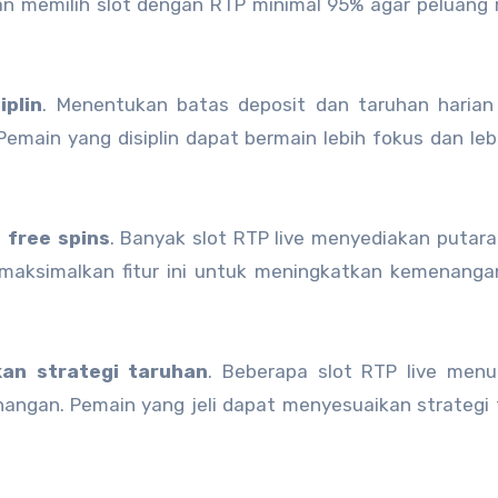
an memilih slot dengan RTP minimal 95% agar peluang
plin
. Menentukan batas deposit dan taruhan harian
Pemain yang disiplin dapat bermain lebih fokus dan leb
 free spins
. Banyak slot RTP live menyediakan putara
maksimalkan fitur ini untuk meningkatkan kemenanga
kan strategi taruhan
. Beberapa slot RTP live menu
ngan. Pemain yang jeli dapat menyesuaikan strategi 