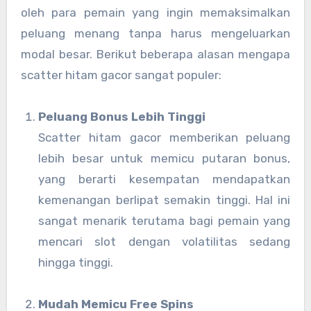
oleh para pemain yang ingin memaksimalkan
peluang menang tanpa harus mengeluarkan
modal besar. Berikut beberapa alasan mengapa
scatter hitam gacor sangat populer:
Peluang Bonus Lebih Tinggi
Scatter hitam gacor memberikan peluang
lebih besar untuk memicu putaran bonus,
yang berarti kesempatan mendapatkan
kemenangan berlipat semakin tinggi. Hal ini
sangat menarik terutama bagi pemain yang
mencari slot dengan volatilitas sedang
hingga tinggi.
Mudah Memicu Free Spins