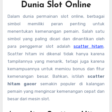
Dunia Slot Online
Dalam dunia permainan slot online, berbagai
simbol memiliki peran penting untuk
menentukan kemenangan pemain. Salah satu
simbol yang paling dicari dan dinantikan oleh
para penggemar slot adalah
scatter hitam
.
Scatter hitam ini dikenal tidak hanya karena
tampilannya yang menarik, tetapi juga karena
kemampuannya untuk memicu bonus dan fitur
kemenangan besar. Bahkan, istilah
scatter
hitam gacor
semakin populer di kalangan
pemain yang mengincar kemenangan cepat dan
besar dari mesin slot.