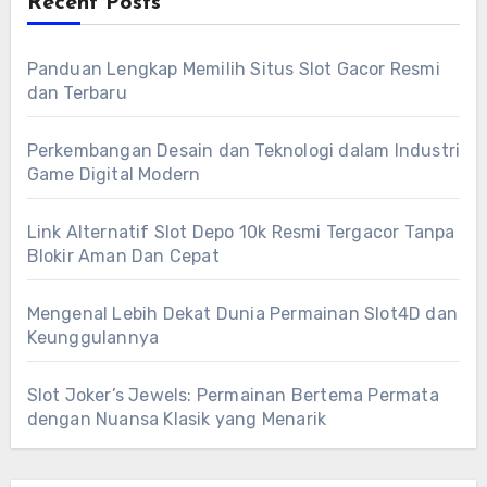
Recent Posts
Panduan Lengkap Memilih Situs Slot Gacor Resmi
dan Terbaru
Perkembangan Desain dan Teknologi dalam Industri
Game Digital Modern
Link Alternatif Slot Depo 10k Resmi Tergacor Tanpa
Blokir Aman Dan Cepat
Mengenal Lebih Dekat Dunia Permainan Slot4D dan
Keunggulannya
Slot Joker’s Jewels: Permainan Bertema Permata
dengan Nuansa Klasik yang Menarik