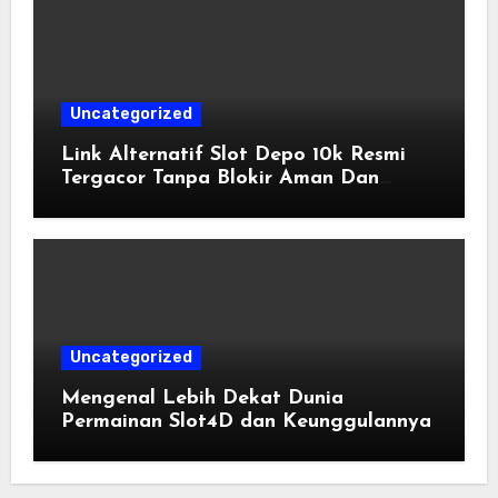
Uncategorized
Link Alternatif Slot Depo 10k Resmi
Tergacor Tanpa Blokir Aman Dan
Cepat
Uncategorized
Mengenal Lebih Dekat Dunia
Permainan Slot4D dan Keunggulannya