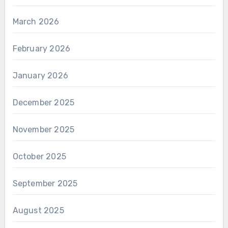
March 2026
February 2026
January 2026
December 2025
November 2025
October 2025
September 2025
August 2025