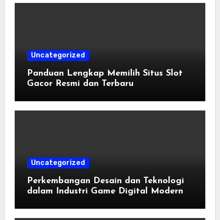
Uncategorized
Panduan Lengkap Memilih Situs Slot
Gacor Resmi dan Terbaru
Uncategorized
Perkembangan Desain dan Teknologi
dalam Industri Game Digital Modern