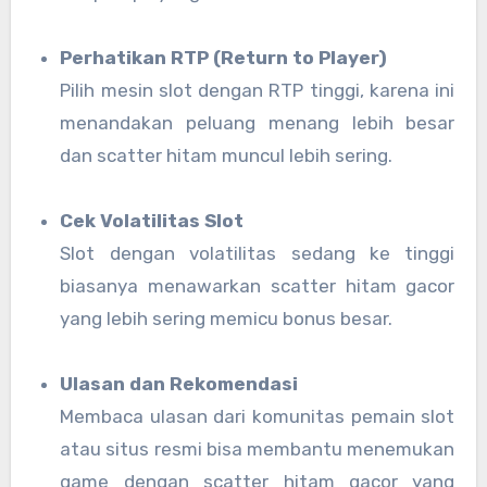
Perhatikan RTP (Return to Player)
Pilih mesin slot dengan RTP tinggi, karena ini
menandakan peluang menang lebih besar
dan scatter hitam muncul lebih sering.
Cek Volatilitas Slot
Slot dengan volatilitas sedang ke tinggi
biasanya menawarkan scatter hitam gacor
yang lebih sering memicu bonus besar.
Ulasan dan Rekomendasi
Membaca ulasan dari komunitas pemain slot
atau situs resmi bisa membantu menemukan
game dengan scatter hitam gacor yang