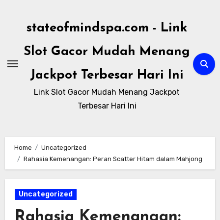
Skip
to
stateofmindspa.com - Link
content
Slot Gacor Mudah Menang
Jackpot Terbesar Hari Ini
Link Slot Gacor Mudah Menang Jackpot
Terbesar Hari Ini
Home
Uncategorized
Rahasia Kemenangan: Peran Scatter Hitam dalam Mahjong
Uncategorized
Rahasia Kemenangan: