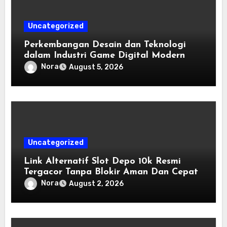
Uncategorized
Perkembangan Desain dan Teknologi
dalam Industri Game Digital Modern
Nora
August 5, 2026
Uncategorized
Link Alternatif Slot Depo 10k Resmi
Tergacor Tanpa Blokir Aman Dan Cepat
Nora
August 2, 2026