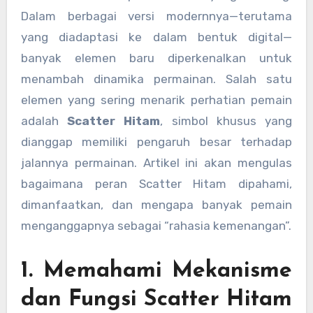
Dalam berbagai versi modernnya—terutama
yang diadaptasi ke dalam bentuk digital—
banyak elemen baru diperkenalkan untuk
menambah dinamika permainan. Salah satu
elemen yang sering menarik perhatian pemain
adalah
Scatter Hitam
, simbol khusus yang
dianggap memiliki pengaruh besar terhadap
jalannya permainan. Artikel ini akan mengulas
bagaimana peran Scatter Hitam dipahami,
dimanfaatkan, dan mengapa banyak pemain
menganggapnya sebagai “rahasia kemenangan”.
1. Memahami Mekanisme
dan Fungsi Scatter Hitam