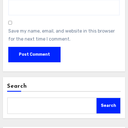
Save my name, email, and website in this browser
for the next time I comment.
Search
Search