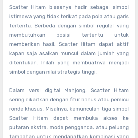
Scatter Hitam biasanya hadir sebagai simbol
istimewa yang tidak terikat pada pola atau garis
tertentu. Berbeda dengan simbol reguler yang
membutuhkan posisi tertentu untuk
memberikan hasil, Scatter Hitam dapat aktif
kapan saja asalkan muncul dalam jumlah yang
ditentukan. Inilah yang membuatnya menjadi
simbol dengan nilai strategis tinggi.
Dalam versi digital Mahjong, Scatter Hitam
sering dikaitkan dengan fitur bonus atau pemicu
ronde khusus. Misalnya, kemunculan tiga simbol
Scatter Hitam dapat membuka akses ke
putaran ekstra, mode pengganda, atau peluang
tambahan untuk mendapatkan kombinasi yang