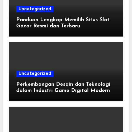
Uncategorized
Panduan Lengkap Memilih Situs Slot
Gacor Resmi dan Terbaru
Uncategorized
Perkembangan Desain dan Teknologi
dalam Industri Game Digital Modern