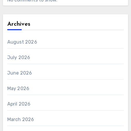
Archives
August 2026
July 2026
June 2026
May 2026
April 2026
March 2026