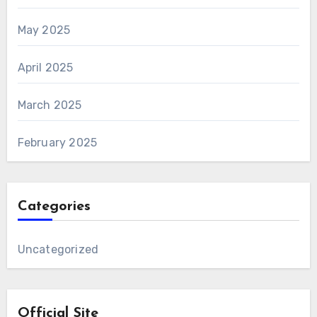
May 2025
April 2025
March 2025
February 2025
Categories
Uncategorized
Official Site