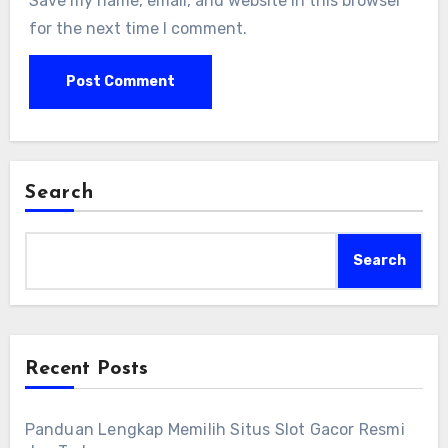
Save my name, email, and website in this browser
for the next time I comment.
Search
Search
Recent Posts
Panduan Lengkap Memilih Situs Slot Gacor Resmi