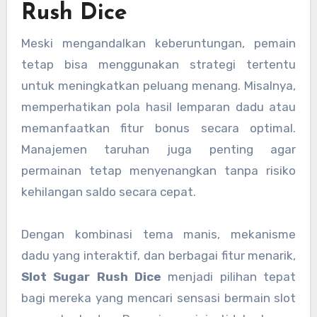
Rush Dice
Meski mengandalkan keberuntungan, pemain
tetap bisa menggunakan strategi tertentu
untuk meningkatkan peluang menang. Misalnya,
memperhatikan pola hasil lemparan dadu atau
memanfaatkan fitur bonus secara optimal.
Manajemen taruhan juga penting agar
permainan tetap menyenangkan tanpa risiko
kehilangan saldo secara cepat.
Dengan kombinasi tema manis, mekanisme
dadu yang interaktif, dan berbagai fitur menarik,
Slot Sugar Rush Dice
menjadi pilihan tepat
bagi mereka yang mencari sensasi bermain slot