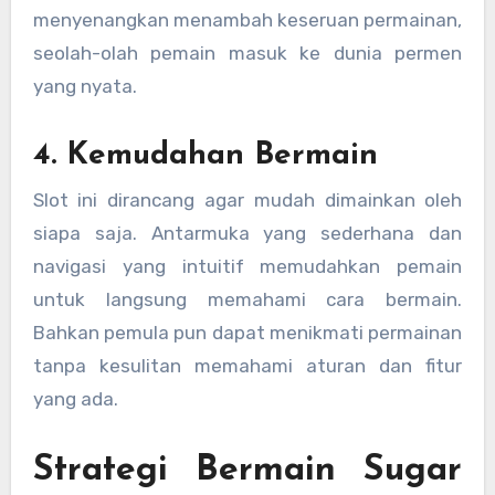
menyenangkan menambah keseruan permainan,
seolah-olah pemain masuk ke dunia permen
yang nyata.
4. Kemudahan Bermain
Slot ini dirancang agar mudah dimainkan oleh
siapa saja. Antarmuka yang sederhana dan
navigasi yang intuitif memudahkan pemain
untuk langsung memahami cara bermain.
Bahkan pemula pun dapat menikmati permainan
tanpa kesulitan memahami aturan dan fitur
yang ada.
Strategi Bermain Sugar