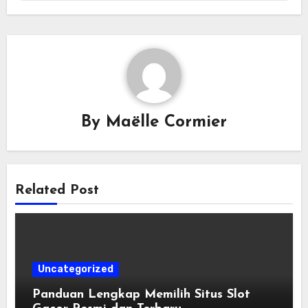
By
Maëlle Cormier
Related Post
Uncategorized
Panduan Lengkap Memilih Situs Slot