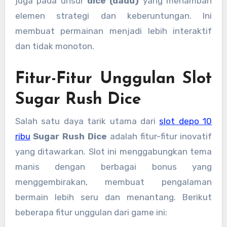
juga pada unsur
dice (dadu)
yang menambah
elemen strategi dan keberuntungan. Ini
membuat permainan menjadi lebih interaktif
dan tidak monoton.
Fitur-Fitur Unggulan Slot
Sugar Rush Dice
Salah satu daya tarik utama dari
slot depo 10
ribu
Sugar Rush Dice
adalah fitur-fitur inovatif
yang ditawarkan. Slot ini menggabungkan tema
manis dengan berbagai bonus yang
menggembirakan, membuat pengalaman
bermain lebih seru dan menantang. Berikut
beberapa fitur unggulan dari game ini: