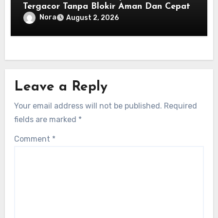
Tergacor Tanpa Blokir Aman Dan Cepat
Nora
August 2, 2026
Leave a Reply
Your email address will not be published.
Required
fields are marked
*
Comment
*