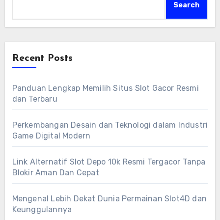
Search
Recent Posts
Panduan Lengkap Memilih Situs Slot Gacor Resmi
dan Terbaru
Perkembangan Desain dan Teknologi dalam Industri
Game Digital Modern
Link Alternatif Slot Depo 10k Resmi Tergacor Tanpa
Blokir Aman Dan Cepat
Mengenal Lebih Dekat Dunia Permainan Slot4D dan
Keunggulannya