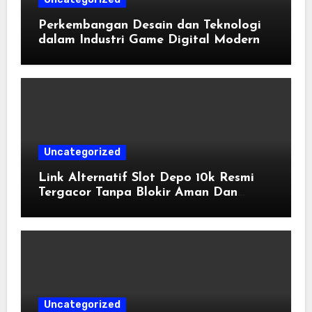
Perkembangan Desain dan Teknologi
dalam Industri Game Digital Modern
Uncategorized
Link Alternatif Slot Depo 10k Resmi
Tergacor Tanpa Blokir Aman Dan
Cepat
Uncategorized