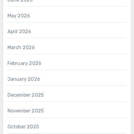
May 2026
April 2026
March 2026
February 2026
January 2026
December 2025
November 2025
October 2025