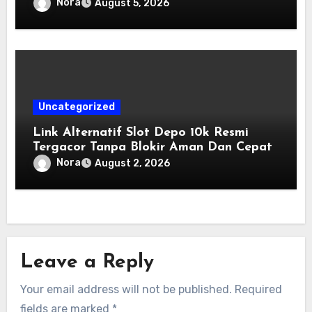
Nora
August 5, 2026
Uncategorized
Link Alternatif Slot Depo 10k Resmi
Tergacor Tanpa Blokir Aman Dan Cepat
Nora
August 2, 2026
Leave a Reply
Your email address will not be published.
Required
fields are marked
*