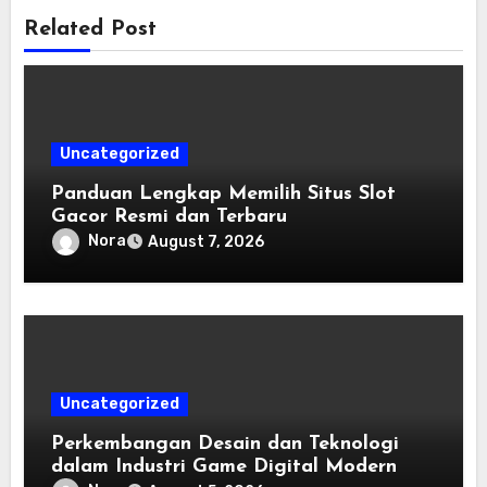
Related Post
Uncategorized
Panduan Lengkap Memilih Situs Slot
Gacor Resmi dan Terbaru
Nora
August 7, 2026
Uncategorized
Perkembangan Desain dan Teknologi
dalam Industri Game Digital Modern