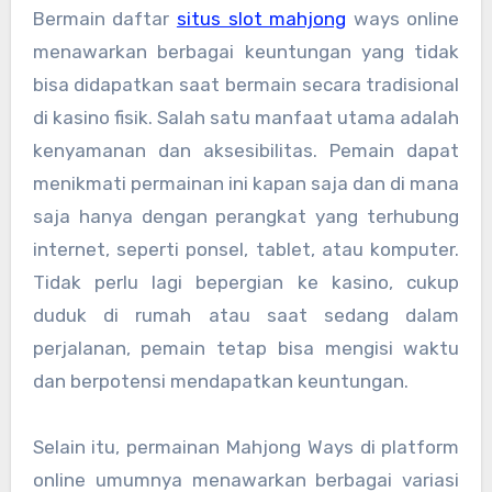
Bermain daftar
situs slot mahjong
ways online
menawarkan berbagai keuntungan yang tidak
bisa didapatkan saat bermain secara tradisional
di kasino fisik. Salah satu manfaat utama adalah
kenyamanan dan aksesibilitas. Pemain dapat
menikmati permainan ini kapan saja dan di mana
saja hanya dengan perangkat yang terhubung
internet, seperti ponsel, tablet, atau komputer.
Tidak perlu lagi bepergian ke kasino, cukup
duduk di rumah atau saat sedang dalam
perjalanan, pemain tetap bisa mengisi waktu
dan berpotensi mendapatkan keuntungan.
Selain itu, permainan Mahjong Ways di platform
online umumnya menawarkan berbagai variasi