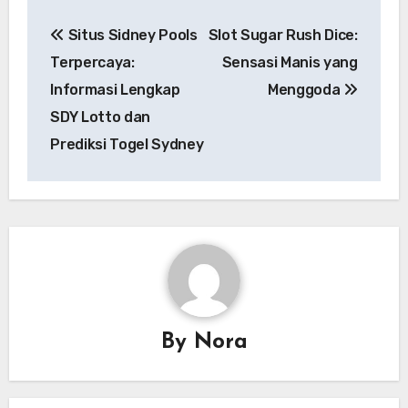
Post
Situs Sidney Pools
Slot Sugar Rush Dice:
navigation
Terpercaya:
Sensasi Manis yang
Informasi Lengkap
Menggoda
SDY Lotto dan
Prediksi Togel Sydney
By
Nora