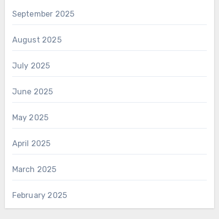
September 2025
August 2025
July 2025
June 2025
May 2025
April 2025
March 2025
February 2025