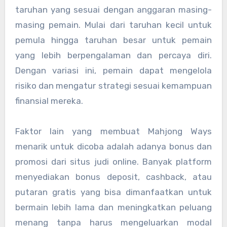
taruhan yang sesuai dengan anggaran masing-
masing pemain. Mulai dari taruhan kecil untuk
pemula hingga taruhan besar untuk pemain
yang lebih berpengalaman dan percaya diri.
Dengan variasi ini, pemain dapat mengelola
risiko dan mengatur strategi sesuai kemampuan
finansial mereka.
Faktor lain yang membuat Mahjong Ways
menarik untuk dicoba adalah adanya bonus dan
promosi dari situs judi online. Banyak platform
menyediakan bonus deposit, cashback, atau
putaran gratis yang bisa dimanfaatkan untuk
bermain lebih lama dan meningkatkan peluang
menang tanpa harus mengeluarkan modal