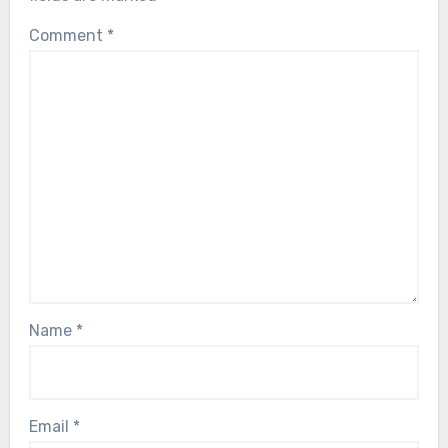
Comment
*
Name
*
Email
*