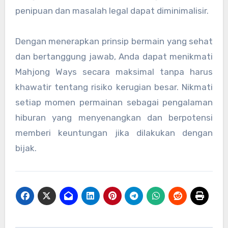
penipuan dan masalah legal dapat diminimalisir.
Dengan menerapkan prinsip bermain yang sehat
dan bertanggung jawab, Anda dapat menikmati
Mahjong Ways secara maksimal tanpa harus
khawatir tentang risiko kerugian besar. Nikmati
setiap momen permainan sebagai pengalaman
hiburan yang menyenangkan dan berpotensi
memberi keuntungan jika dilakukan dengan
bijak.