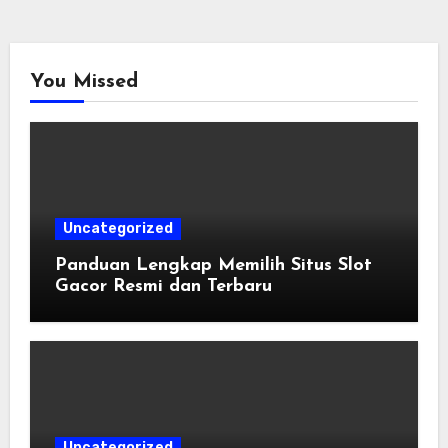
You Missed
Uncategorized
Panduan Lengkap Memilih Situs Slot
Gacor Resmi dan Terbaru
Uncategorized