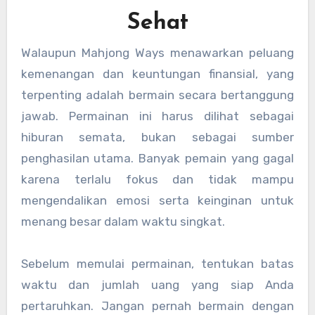
Sehat
Walaupun Mahjong Ways menawarkan peluang
kemenangan dan keuntungan finansial, yang
terpenting adalah bermain secara bertanggung
jawab. Permainan ini harus dilihat sebagai
hiburan semata, bukan sebagai sumber
penghasilan utama. Banyak pemain yang gagal
karena terlalu fokus dan tidak mampu
mengendalikan emosi serta keinginan untuk
menang besar dalam waktu singkat.
Sebelum memulai permainan, tentukan batas
waktu dan jumlah uang yang siap Anda
pertaruhkan. Jangan pernah bermain dengan