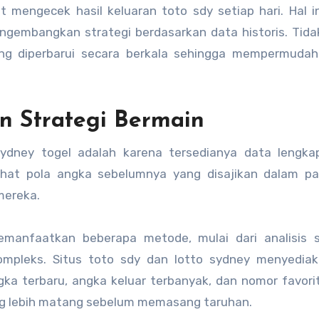
 mengecek hasil keluaran toto sdy setiap hari. Hal i
gembangkan strategi berdasarkan data historis. Tida
yang diperbarui secara berkala sehingga mempermudah
an Strategi Bermain
ydney togel adalah karena tersedianya data lengka
hat pola angka sebelumnya yang disajikan dalam pai
mereka.
emanfaatkan beberapa metode, mulai dari analisis st
mpleks. Situs toto sdy dan lotto sydney menyediaka
a terbaru, angka keluar terbanyak, dan nomor favorit.
g lebih matang sebelum memasang taruhan.