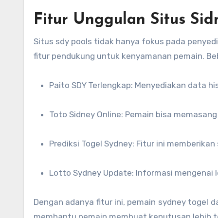
Fitur Unggulan Situs Sid
Situs sdy pools tidak hanya fokus pada penyed
fitur pendukung untuk kenyamanan pemain. Bebe
Paito SDY Terlengkap: Menyediakan data hi
Toto Sidney Online: Pemain bisa memasang
Prediksi Togel Sydney: Fitur ini memberika
Lotto Sydney Update: Informasi mengenai l
Dengan adanya fitur ini, pemain sydney togel d
membantu pemain membuat keputusan lebih t