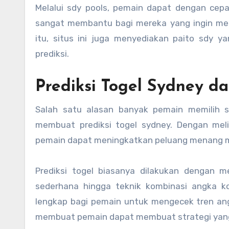
Melalui sdy pools, pemain dapat dengan cepat
sangat membantu bagi mereka yang ingin men
itu, situs ini juga menyediakan paito sdy 
prediksi.
Prediksi Togel Sydney d
Salah satu alasan banyak pemain memilih s
membuat prediksi togel sydney. Dengan meli
pemain dapat meningkatkan peluang menang 
Prediksi togel biasanya dilakukan dengan m
sederhana hingga teknik kombinasi angka ko
lengkap bagi pemain untuk mengecek tren angk
membuat pemain dapat membuat strategi yan