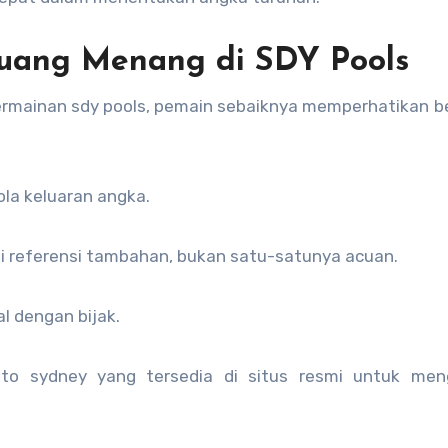
uang Menang di SDY Pools
rmainan sdy pools, pemain sebaiknya memperhatikan b
ola keluaran angka.
ai referensi tambahan, bukan satu-satunya acuan.
l dengan bijak.