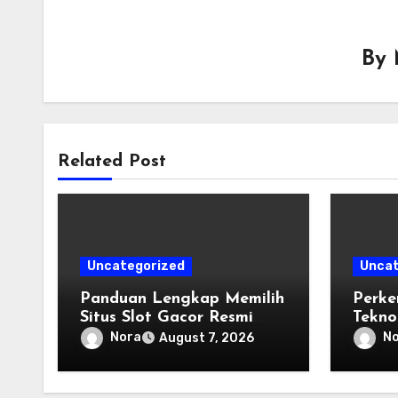
By
Related Post
Uncategorized
Uncat
Panduan Lengkap Memilih
Perke
Situs Slot Gacor Resmi
Tekno
dan Terbaru
Game 
Nora
N
August 7, 2026