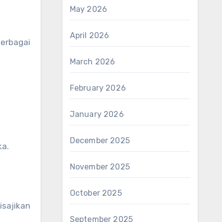
May 2026
April 2026
berbagai
March 2026
February 2026
January 2026
December 2025
ka.
November 2025
October 2025
isajikan
September 2025