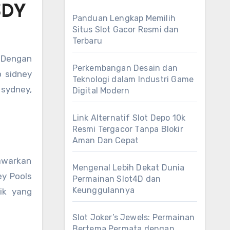
 SDY
Panduan Lengkap Memilih
Situs Slot Gacor Resmi dan
Terbaru
Perkembangan Desain dan
 sidney
Teknologi dalam Industri Game
 sydney,
Digital Modern
Link Alternatif Slot Depo 10k
Resmi Tergacor Tanpa Blokir
Aman Dan Cepat
awarkan
Mengenal Lebih Dekat Dunia
ey Pools
Permainan Slot4D dan
Keunggulannya
ik yang
Slot Joker’s Jewels: Permainan
Bertema Permata dengan