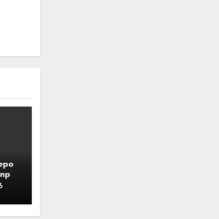
Depo
anpa
at
6