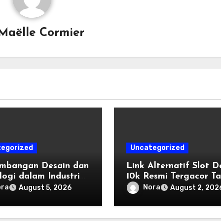
Maëlle Cormier
egorized
Uncategorized
mbangan Desain dan
Link Alternatif Slot 
logi dalam Industri
10k Resmi Tergacor T
Digital Modern
Blokir Aman Dan Cep
ora
Nora
August 5, 2026
August 2, 202