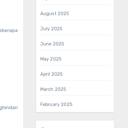
August 2025
July 2025
eberapa
June 2025
May 2025
April 2025
March 2025
February 2025