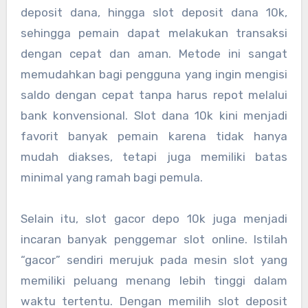
deposit dana, hingga slot deposit dana 10k,
sehingga pemain dapat melakukan transaksi
dengan cepat dan aman. Metode ini sangat
memudahkan bagi pengguna yang ingin mengisi
saldo dengan cepat tanpa harus repot melalui
bank konvensional. Slot dana 10k kini menjadi
favorit banyak pemain karena tidak hanya
mudah diakses, tetapi juga memiliki batas
minimal yang ramah bagi pemula.
Selain itu, slot gacor depo 10k juga menjadi
incaran banyak penggemar slot online. Istilah
“gacor” sendiri merujuk pada mesin slot yang
memiliki peluang menang lebih tinggi dalam
waktu tertentu. Dengan memilih slot deposit