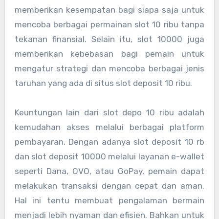
memberikan kesempatan bagi siapa saja untuk
mencoba berbagai permainan slot 10 ribu tanpa
tekanan finansial. Selain itu, slot 10000 juga
memberikan kebebasan bagi pemain untuk
mengatur strategi dan mencoba berbagai jenis
taruhan yang ada di situs slot deposit 10 ribu.
Keuntungan lain dari slot depo 10 ribu adalah
kemudahan akses melalui berbagai platform
pembayaran. Dengan adanya slot deposit 10 rb
dan slot deposit 10000 melalui layanan e-wallet
seperti Dana, OVO, atau GoPay, pemain dapat
melakukan transaksi dengan cepat dan aman.
Hal ini tentu membuat pengalaman bermain
menjadi lebih nyaman dan efisien. Bahkan untuk