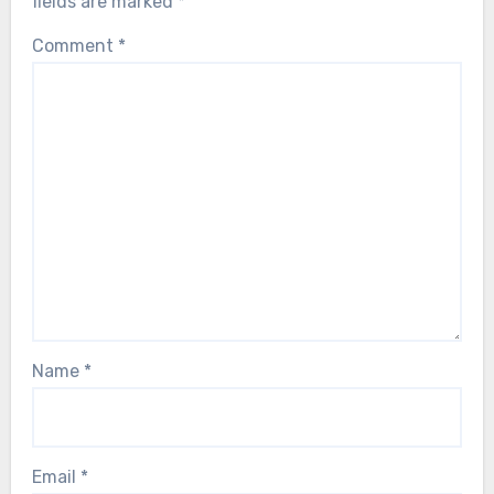
fields are marked
*
Comment
*
Name
*
Email
*