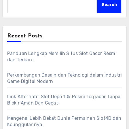
Search
Recent Posts
Panduan Lengkap Memilih Situs Slot Gacor Resmi
dan Terbaru
Perkembangan Desain dan Teknologi dalam Industri
Game Digital Modern
Link Alternatif Slot Depo 10k Resmi Tergacor Tanpa
Blokir Aman Dan Cepat
Mengenal Lebih Dekat Dunia Permainan Slot4D dan
Keunggulannya