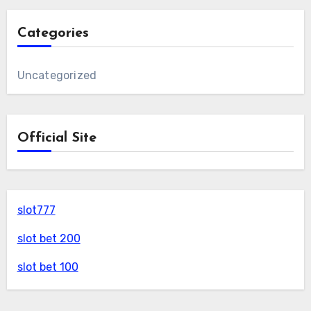
Categories
Uncategorized
Official Site
slot777
slot bet 200
slot bet 100