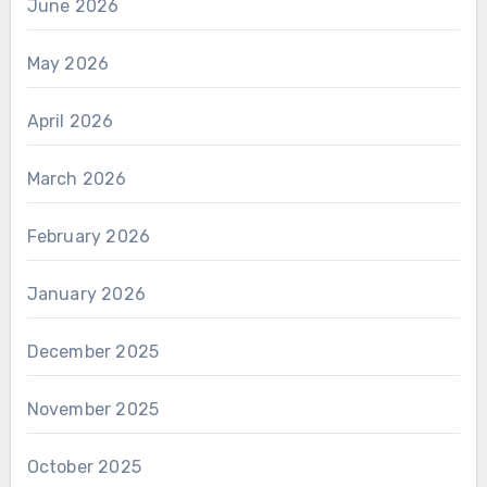
June 2026
May 2026
April 2026
March 2026
February 2026
January 2026
December 2025
November 2025
October 2025