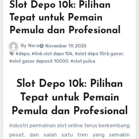
Slot Depo 10k: Pilihan
Tepat untuk Pemain
Pemula dan Profesional
By
Nora
November 19, 2025
#depo
,
#link slot depo 10k
,
#slot depo 10rb gacor
,
#slot gacor deposit 10000
,
#slot pulsa
Slot Depo 10k: Pilihan
Tepat untuk Pemain
Pemula dan Profesional
Industri permainan slot online terus berkembang
pesat, dan salah satu tren yang semakin