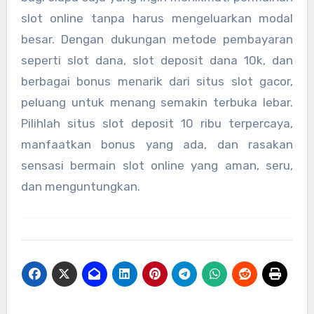
slot online tanpa harus mengeluarkan modal
besar. Dengan dukungan metode pembayaran
seperti slot dana, slot deposit dana 10k, dan
berbagai bonus menarik dari situs slot gacor,
peluang untuk menang semakin terbuka lebar.
Pilihlah situs slot deposit 10 ribu terpercaya,
manfaatkan bonus yang ada, dan rasakan
sensasi bermain slot online yang aman, seru,
dan menguntungkan.