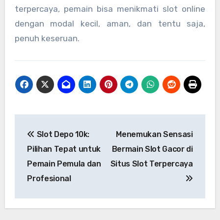
terpercaya, pemain bisa menikmati slot online
dengan modal kecil, aman, dan tentu saja,
penuh keseruan.
Post
Slot Depo 10k:
Menemukan Sensasi
navigation
Pilihan Tepat untuk
Bermain Slot Gacor di
Pemain Pemula dan
Situs Slot Terpercaya
Profesional