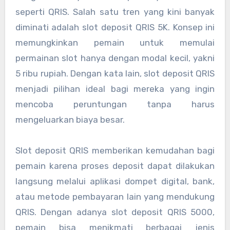
seperti QRIS. Salah satu tren yang kini banyak
diminati adalah slot deposit QRIS 5K. Konsep ini
memungkinkan pemain untuk memulai
permainan slot hanya dengan modal kecil, yakni
5 ribu rupiah. Dengan kata lain, slot deposit QRIS
menjadi pilihan ideal bagi mereka yang ingin
mencoba peruntungan tanpa harus
mengeluarkan biaya besar.
Slot deposit QRIS memberikan kemudahan bagi
pemain karena proses deposit dapat dilakukan
langsung melalui aplikasi dompet digital, bank,
atau metode pembayaran lain yang mendukung
QRIS. Dengan adanya slot deposit QRIS 5000,
pemain bisa menikmati berbagai jenis