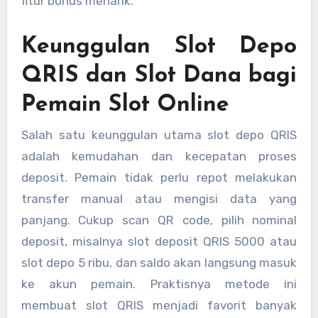
fitur bonus menarik.
Keunggulan Slot Depo
QRIS dan Slot Dana bagi
Pemain Slot Online
Salah satu keunggulan utama slot depo QRIS
adalah kemudahan dan kecepatan proses
deposit. Pemain tidak perlu repot melakukan
transfer manual atau mengisi data yang
panjang. Cukup scan QR code, pilih nominal
deposit, misalnya slot deposit QRIS 5000 atau
slot depo 5 ribu, dan saldo akan langsung masuk
ke akun pemain. Praktisnya metode ini
membuat slot QRIS menjadi favorit banyak