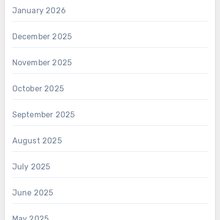
January 2026
December 2025
November 2025
October 2025
September 2025
August 2025
July 2025
June 2025
May 2025