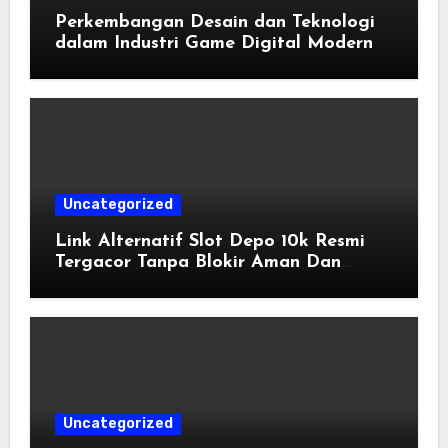
Perkembangan Desain dan Teknologi
dalam Industri Game Digital Modern
Uncategorized
Link Alternatif Slot Depo 10k Resmi
Tergacor Tanpa Blokir Aman Dan
Cepat
Uncategorized