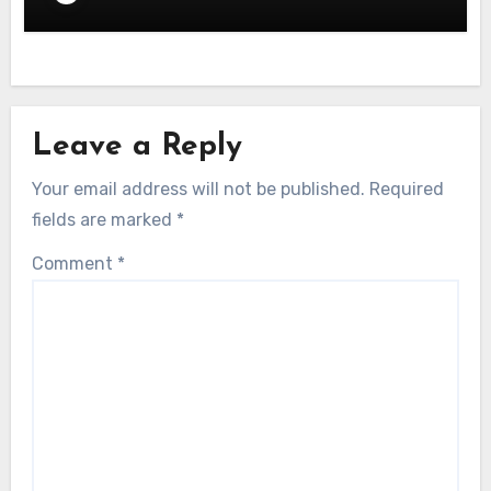
Leave a Reply
Your email address will not be published.
Required
fields are marked
*
Comment
*