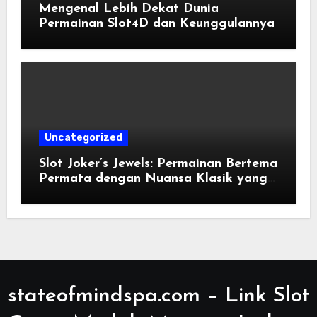
Mengenal Lebih Dekat Dunia
Permainan Slot4D dan Keunggulannya
Uncategorized
Slot Joker’s Jewels: Permainan Bertema
Permata dengan Nuansa Klasik yang
Menarik
stateofmindspa.com – Link Slot