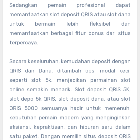
Sedangkan pemain profesional dapat
memanfaatkan slot deposit QRIS atau slot dana
untuk bermain lebih fleksibel dan
memanfaatkan berbagai fitur bonus dari situs
terpercaya.
Secara keseluruhan, kemudahan deposit dengan
QRIS dan Dana, ditambah opsi modal kecil
seperti slot 5k, menjadikan permainan slot
online semakin menarik. Slot deposit QRIS 5K,
slot depo 5k QRIS, slot deposit dana, atau slot
QRIS 5000 semuanya hadir untuk memenuhi
kebutuhan pemain modern yang menginginkan
efisiensi, kepraktisan, dan hiburan seru dalam
satu paket. Dengan memilih situs deposit QRIS