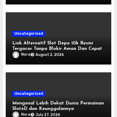
Uncategorized
Link Alternatif Slot Depo 10k Resmi
Tergacor Tanpa Blokir Aman Dan Cepat
Nora
August 2, 2026
Uncategorized
Mengenal Lebih Dekat Dunia Permainan
Slot4D dan Keunggulannya
Nora
July 27, 2026