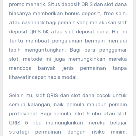
promo menarik. Situs deposit QRIS dan slot dana
biasanya memberikan bonus deposit, free spin,
atau cashback bagi pemain yang melakukan slot
deposit QRIS 5K atau slot deposit dana. Hal ini
tentu membuat pengalaman bermain menjadi
lebih menguntungkan. Bagi para penggemar
slot, metode ini juga memungkinkan mereka
mencoba banyak jenis permainan tanpa
khawatir cepat habis modal.
Selain itu, slot QRIS dan slot dana cocok untuk
semua kalangan, baik pemula maupun pemain
profesional. Bagi pemula, slot 5 ribu atau slot
QRIS 5 ribu memungkinkan mereka belajar
strategi permainan dengan risiko minim.